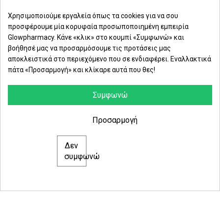
Μαρασλή 82, Θεσσαλονίκη 542 49
Χρησιμοποιούμε εργαλεία όπως τα cookies για να σου
προσφέρουμε μία κορυφαία προσωποποιημένη εμπειρία
Δευ. - Παρ.: 8:00 - 21:00
Glowpharmacy. Κάνε «κλικ» στο κουμπί «Συμφωνώ» και
βοήθησέ μας να προσαρμόσουμε τις προτάσεις μας
Σάββατο: 09:00-15:00
αποκλειστικά στο περιεχόμενο που σε ενδιαφέρει. Εναλλακτικά
πάτα «Προσαρμογή» και κλίκαρε αυτά που θες!
ΕΤΑΙΡΕΙΑ
ΚΑΤΗΓΟΡΙΕΣ
Συμφωνώ
ΠΛΗΡΟΦΟΡΙΕΣ
Προσαρμογή
Δεν
© 2021 glowpharmacy.gr
συμφωνώ
e-Shop by Synergic Software