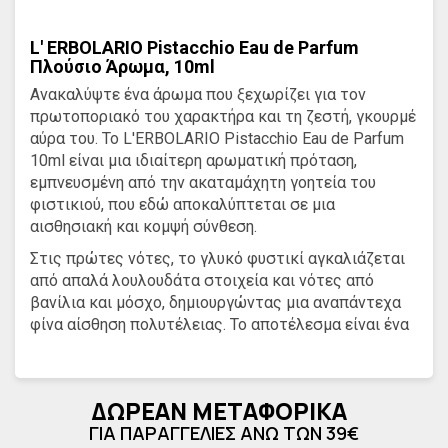
L' ERBOLARIO Pistacchio Eau de Parfum
Πλούσιο Άρωμα, 10ml
Ανακαλύψτε ένα άρωμα που ξεχωρίζει για τον
πρωτοποριακό του χαρακτήρα και τη ζεστή, γκουρμέ
αύρα του. Το L'ERBOLARIO Pistacchio Eau de Parfum
10ml είναι μια ιδιαίτερη αρωματική πρόταση,
εμπνευσμένη από την ακαταμάχητη γοητεία του
φιστικιού, που εδώ αποκαλύπτεται σε μια
αισθησιακή και κομψή σύνθεση.
Στις πρώτες νότες, το γλυκό φυστικί αγκαλιάζεται
από απαλά λουλουδάτα στοιχεία και νότες από
βανίλια και μόσχο, δημιουργώντας μια αναπάντεχα
φίνα αίσθηση πολυτέλειας. Το αποτέλεσμα είναι ένα
άρωμα ζεστό, καλοκαιρινό αλλά ταυτόχρονα ιδανικό
για όλο τον χρόνο, που τυλίγει την επιδερμίδα με μια
αίσθηση γλυκιάς αποπλάνησης.
ΔΩΡΕΑΝ ΜΕΤΑΦΟΡΙΚΑ
Η σύνθεση του είναι vegan, χωρίς parabens και
ΓΙΑ ΠΑΡΑΓΓΕΛΙΕΣ ΑΝΩ ΤΩΝ 39€
δερματολογικά ελεγμένη, ενώ όπως όλα τα αρώματα