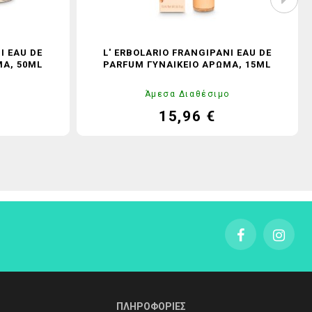
I EAU DE
L' ERBOLARIO FRANGIPANI EAU DE
ΜΑ, 50ML
PARFUM ΓΥΝΑΙΚΕΊΟ ΆΡΩΜΑ, 15ML
ο
Άμεσα Διαθέσιμο
15,96 €
ονική
Τιμή
Κανονική
ή
τιμή
ΠΛΗΡΟΦΟΡΙΕΣ