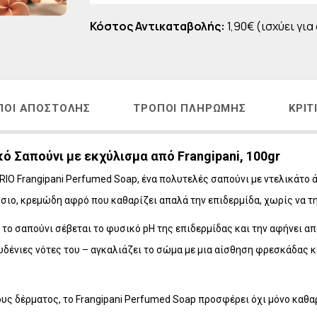
Η
LAVISH Face & Body Make-up
Κόστος Αντικαταβολής:
1,90€ (ισχύει για
 - ΑΝΔΡΙΚΗ ΣΕΙΡΑ
LAVISH Body Oils
ΜΑΤΙΩΝ
LAVISH Bath & Shower
ΑΛΛΙΩΝ
LAVISH Gift Sets
Η ΜΕΤΑ ΤΗΝ ΕΜΜΗΝΟΠΑΥΣΗ
LAVISH Home Fragrances
ΠΟΙ ΑΠΟΣΤΟΛΉΣ
ΤΡΌΠΟΙ ΠΛΗΡΩΜΉΣ
ΚΡΙΤ
ΛΙΑΚΑ
LAVISH Radiant Lift
ΟΝΤΑ VICHY
ό Σαπούνι με εκχύλισμα από Frangipani, 100gr
RIO Frangipani Perfumed Soap, ένα πολυτελές σαπούνι με ντελικάτο
σιο, κρεμώδη αφρό που καθαρίζει απαλά την επιδερμίδα, χωρίς να τη
 το σαπούνι σέβεται το φυσικό pH της επιδερμίδας και την αφήνει α
ένιες νότες του – αγκαλιάζει το σώμα με μια αίσθηση φρεσκάδας και 
ους δέρματος, το Frangipani Perfumed Soap προσφέρει όχι μόνο καθα