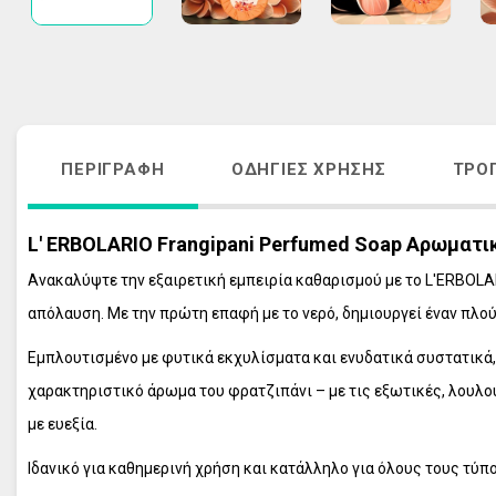
ΑΚΜΗ
ΑΝΤΙΓΗΡΑΝΣ
ΚΡΕΜΕΣ ΠΡΟΣΩΠΟΥ - ΜΑΤΙΩΝ
VICHY HOMME
ΑΠΟΣΥΜΦΟΡΗΤΙΚΑ ΜΥΤΗΣ
ΠΕΡΙΠΟΙΗΣΗ 
ΛΕΥΚΑΝΣΗ ΠΡΟΣΩΠΟΥ - ΘΕΡΑΠΕΙΑ 
ΦΡΟΝΤΙΔΑ Μ
ΠΑΝΑΔΩΝ
ΑΝΤΙΓΗΡΑΝΣ
ΠΕΡΙΓΡΑΦΉ
ΟΔΗΓΊΕΣ ΧΡΉΣΗΣ
ΤΡΌ
ΣΤΟΜΑΤΙΚΗ ΥΓΙΕΙΝΗ ΕΝΗΛΙΚΩΝ
VICHY ΑΝΤΙΗ
ΣΤΟΜΑΤΙΚΗ ΥΓΙΕΙΝΗ ΠΑΙΔΙΩΝ
ΟΛΑ ΤΑ ΠΡΟΪ
L' ERBOLARIO Frangipani Perfumed Soap Αρωματικ
ΠΕΡΙΠΟΙΗΣΗ ΜΑΛΛΙΩΝ
Ανακαλύψτε την εξαιρετική εμπειρία καθαρισμού με το L'ERBOLA
ΠΕΡΙΠΟΙΗΣΗ ΣΩΜΑΤΟΣ
απόλαυση. Με την πρώτη επαφή με το νερό, δημιουργεί έναν πλού
ΠΕΡΙΠΟΙΗΣΗ ΕΥΑΙΣΘΗΤΗΣ ΠΕΡΙΟΧΗΣ
ΠΡΟΪΟΝΤΑ ΕΓΚΥΜΟΣΥΝΗΣ
Εμπλουτισμένο με φυτικά εκχυλίσματα και ενυδατικά συστατικά,
ΣΥΜΠΛΗΡΩΜΑΤΑ ΔΙΑΤΡΟΦΗΣ
χαρακτηριστικό άρωμα του φρατζιπάνι – με τις εξωτικές, λουλουδ
ΦΡΟΝΤΙΔΑ ΠΑΙΔΙΟΥ
με ευεξία.
ΦΡΟΝΤΙΔΑ ΜΩΡΟΥ
Ιδανικό για καθημερινή χρήση και κατάλληλο για όλους τους τύπ
ΑΝΤΙΗΛΙΑΚΑ