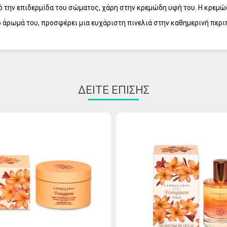
την επιδερμίδα του σώματος, χάρη στην κρεμώδη υφή του. Η κρεμώδ
το άρωμά του, προσφέρει μια ευχάριστη πινελιά στην καθημερινή περι
γμένο, cruelty-free και συσκευασμένο με σεβασμό στο περιβάλλον. Χ
ΔΕΊΤΕ ΕΠΊΣΗΣ