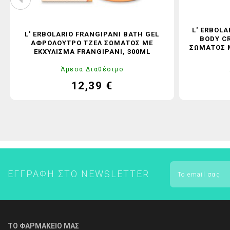
L' ERBOL
L' ERBOLARIO FRANGIPANI BATH GEL
BODY C
ΑΦΡΌΛΟΥΤΡΟ ΤΖΈΛ ΣΏΜΑΤΟΣ ΜΕ
ΣΏΜΑΤΟΣ Μ
ΕΚΧΎΛΙΣΜΑ FRANGIPANI, 300ML
Άμεσα Διαθέσιμο
12,39 €
Τιμή
Κανονική
τιμή
ΕΓΓΡΑΦΉ ΣΤΟ NEWSLETTER
ΤΟ ΦΑΡΜΑΚΕΙΟ ΜΑΣ