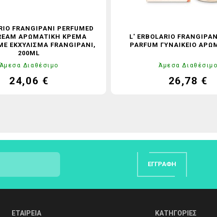
ARIO FRANGIPANI PERFUMED
REAM ΑΡΩΜΑΤΙΚΉ ΚΡΈΜΑ
L' ERBOLARIO FRANGIPAN
Ε ΕΚΧΎΛΙΣΜΑ FRANGIPANI,
PARFUM ΓΥΝΑΙΚΕΊΟ ΆΡΩ
200ML
Άμεσα Διαθέσιμο
Άμεσα Διαθέσιμ
24,06 €
26,78 €
Τιμή
Κανονική
Τιμή
Καν
τιμή
τιμ
ΕΓΓΡΑΦΉ
ΕΤΑΙΡΕΙΑ
ΚΑΤΗΓΟΡΙΕΣ