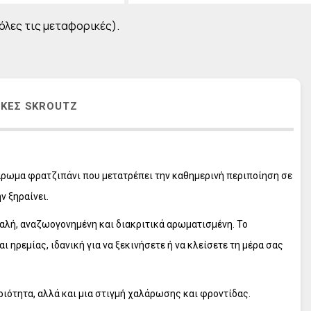
L' ERBOLARIO Frangipani
L' ERBOLARIO Pistacchio
 όλες τις μεταφορικές).
L' ERBOLARIO Cocco
L' ERBOLARIO Lilla Lilla
L' ERBOLARIO Te Nero
ΙΚΈΣ SKROUTZ
L' ERBOLARIO Vetiver
L' ERBOLARIO Iris
L' ERBOLARIO Iris Bianco
L' ERBOLARIO Sun
 άρωμα φρατζιπάνι που μετατρέπει την καθημερινή περιποίηση σε
ν ξηραίνει.
παλή, αναζωογονημένη και διακριτικά αρωματισμένη. Το
ηρεμίας, ιδανική για να ξεκινήσετε ή να κλείσετε τη μέρα σας
ριότητα, αλλά και μια στιγμή χαλάρωσης και φροντίδας.