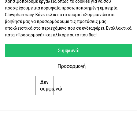
Χρησιμοποιούμε εργαλεία όπως τα cookies για να σου
Primer effect.
προσφέρουμε μία κορυφαία προσωποποιημένη εμπειρία
Δευ. - Παρ.: 8:00 - 21:00
Glowpharmacy. Κάνε «κλικ» στο κουμπί «Συμφωνώ» και
βοήθησέ μας να προσαρμόσουμε τις προτάσεις μας
Σάββατο: 09:00-15:00
αποκλειστικά στο περιεχόμενο που σε ενδιαφέρει. Εναλλακτικά
πάτα «Προσαρμογή» και κλίκαρε αυτά που θες!
ΕΤΑΙΡΕΙΑ
ΚΑΤΗΓΟΡΙΕΣ
Συμφωνώ
ΠΛΗΡΟΦΟΡΙΕΣ
Προσαρμογή
Δεν
© 2021 glowpharmacy.gr
συμφωνώ
e-Shop by Synergic Software