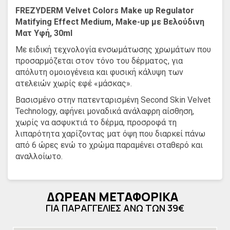
FREZYDERM Velvet Colors Make up Regulator
Matifying Effect Medium, Make-up με Βελούδινη
Ματ Υφή, 30ml
Με ειδική τεχνολογία ενσωμάτωσης χρωμάτων που
προσαρμόζεται στον τόνο του δέρματος, για
απόλυτη ομοιογένεια και φυσική κάλυψη των
ατελειών χωρίς εφέ «μάσκας».
Βασισμένο στην πατενταρισμένη Second Skin Velvet
Technology, αφήνει μοναδικά ανάλαφρη αίσθηση,
χωρίς να ασφυκτιά το δέρμα, προσροφά τη
λιπαρότητα χαρίζοντας ματ όψη που διαρκεί πάνω
από 6 ώρες ενώ το χρώμα παραμένει σταθερό και
αναλλοίωτο.
Η ειδικά σχεδιασμένη σύνθεσή του με
μικροκρυστάλλους, για διπλή ανάκλαση του φωτός,
ΔΩΡΕΑΝ ΜΕΤΑΦΟΡΙΚΑ
και οι πρωτοποριακές χρωστικές για optical blurring
effect, δημιουργούν στην επιδερμίδα μία εικόνα
ΓΙΑ ΠΑΡΑΓΓΕΛΙΕΣ ΑΝΩ ΤΩΝ 39€
τελειοποιημένου ανάγλυφου και μοναδικής λάμψης
που ενισχύεται επιπλέον από το εντυπωσιακό εφέ