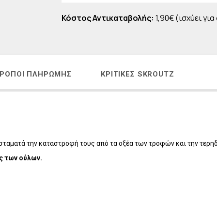
Η
LAVISH Face & Body Make-up
Κόστος Αντικαταβολής:
1,90€ (ισχύει για
 - ΑΝΔΡΙΚΗ ΣΕΙΡΑ
LAVISH Body Oils
ΜΑΤΙΩΝ
LAVISH Bath & Shower
ΑΛΛΙΩΝ
LAVISH Gift Sets
Η ΜΕΤΑ ΤΗΝ ΕΜΜΗΝΟΠΑΥΣΗ
LAVISH Home Fragrances
ΡΌΠΟΙ ΠΛΗΡΩΜΉΣ
ΚΡΙΤΙΚΈΣ SKROUTZ
ΛΙΑΚΑ
LAVISH Radiant Lift
ΟΝΤΑ VICHY
 σταματά την καταστροφή τους από τα οξέα των τροφών και την τερη
ύς των ούλων.