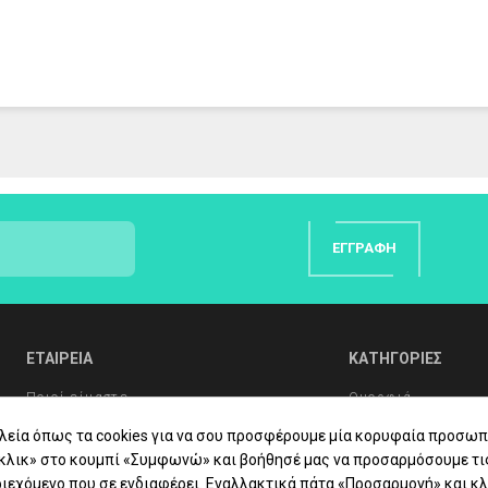
ΕΓΓΡΑΦΉ
ΕΤΑΙΡΕΙΑ
ΚΑΤΗΓΟΡΙΕΣ
Ποιοί είμαστε
Ομορφιά
Συχνές Ερωτήσεις
Υγιεινή Σώματος
λεία όπως τα cookies για να σου προσφέρουμε μία κορυφαία προσωπ
«κλικ» στο κουμπί «Συμφωνώ» και βοήθησέ μας να προσαρμόσουμε τι
Συμβουλές Υγείας
Στοματική Υγιεινή
ιεχόμενο που σε ενδιαφέρει. Εναλλακτικά πάτα «Προσαρμογή» και κλ