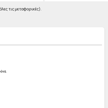
L' ERBOLARIO Frangipani
L' ERBOLARIO Pistacchio
 όλες τις μεταφορικές).
L' ERBOLARIO Cocco
L' ERBOLARIO Lilla Lilla
L' ERBOLARIO Te Nero
L' ERBOLARIO Vetiver
L' ERBOLARIO Iris
L' ERBOLARIO Iris Bianco
L' ERBOLARIO Sun
δόνα.