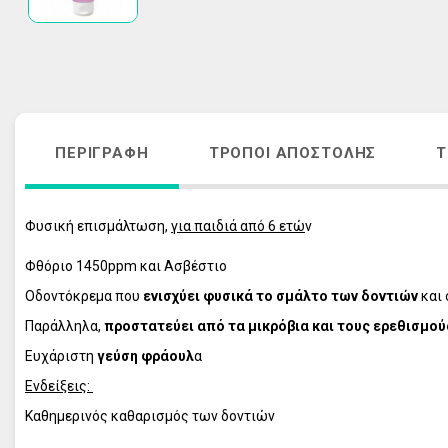
ΑΚΜΗ
ΑΝΤΙΓΗΡΑΝΣ
ΚΡΕΜΕΣ ΠΡΟΣΩΠΟΥ - ΜΑΤΙΩΝ
VICHY HOMME
ΑΠΟΣΥΜΦΟΡΗΤΙΚΑ ΜΥΤΗΣ
ΠΕΡΙΠΟΙΗΣΗ 
ΛΕΥΚΑΝΣΗ ΠΡΟΣΩΠΟΥ - ΘΕΡΑΠΕΙΑ 
ΦΡΟΝΤΙΔΑ Μ
ΠΑΝΑΔΩΝ
ΑΝΤΙΓΗΡΑΝΣ
ΠΕΡΙΓΡΑΦΉ
ΤΡΌΠΟΙ ΑΠΟΣΤΟΛΉΣ
Τ
ΣΤΟΜΑΤΙΚΗ ΥΓΙΕΙΝΗ ΕΝΗΛΙΚΩΝ
VICHY ΑΝΤΙΗ
ΣΤΟΜΑΤΙΚΗ ΥΓΙΕΙΝΗ ΠΑΙΔΙΩΝ
ΟΛΑ ΤΑ ΠΡΟΪ
Φυσική επισμάλτωση,
για παιδιά από 6 ετώ
ν
ΠΕΡΙΠΟΙΗΣΗ ΜΑΛΛΙΩΝ
ΠΕΡΙΠΟΙΗΣΗ ΣΩΜΑΤΟΣ
Φθόριο 1450ppm και Ασβέστιο
ΠΕΡΙΠΟΙΗΣΗ ΕΥΑΙΣΘΗΤΗΣ ΠΕΡΙΟΧΗΣ
Οδοντόκρεμα που
ενισχύει φυσικά το σμάλτο των δοντιών
και
ΠΡΟΪΟΝΤΑ ΕΓΚΥΜΟΣΥΝΗΣ
Παράλληλα,
προστατεύει από τα μικρόβια και τους ερεθισμο
ΣΥΜΠΛΗΡΩΜΑΤΑ ΔΙΑΤΡΟΦΗΣ
Ευχάριστη
γεύση φράουλ
α
ΦΡΟΝΤΙΔΑ ΠΑΙΔΙΟΥ
Ενδείξεις:
ΦΡΟΝΤΙΔΑ ΜΩΡΟΥ
Καθημερινός καθαρισμός των δοντιών
ΑΝΤΙΗΛΙΑΚΑ