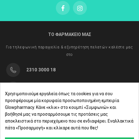
ΤΟ ΦΑΡΜΑΚΕΙΟ ΜΑΣ
Για τηλεφωνική παραγγελία & εξυπηρέτηση πελατών καλέστε μας
στο
2310 3000 18
Μαρασλή 82, Θεσσαλονίκη 542 49
Χρησιμοποιούμε εργαλεία όπως τα cookies για να σου
προσφέρουμε μία κορυφαία προσωποποιημένη εμπειρία
Δευ. - Παρ.: 8:00 - 21:00
Glowpharmacy. Κάνε «κλικ» στο κουμπί «Συμφωνώ» και
βοήθησέ μας να προσαρμόσουμε τις προτάσεις μας
Σάββατο: 09:00-15:00
αποκλειστικά στο περιεχόμενο που σε ενδιαφέρει. Εναλλακτικά
πάτα «Προσαρμογή» και κλίκαρε αυτά που θες!
ΕΤΑΙΡΕΙΑ