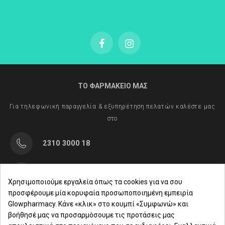
ΤΟ ΦΑΡΜΑΚΕΙΟ ΜΑΣ
Για τηλεφωνική παραγγελία & εξυπηρέτηση πελατών καλέστε μας
στο
2310 3000 18
Μαρασλή 82, Θεσσαλονίκη 542 49
Χρησιμοποιούμε εργαλεία όπως τα cookies για να σου
προσφέρουμε μία κορυφαία προσωποποιημένη εμπειρία
Δευ. - Παρ.: 8:00 - 21:00
Glowpharmacy. Κάνε «κλικ» στο κουμπί «Συμφωνώ» και
βοήθησέ μας να προσαρμόσουμε τις προτάσεις μας
Σάββατο: 09:00-15:00