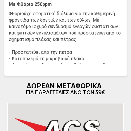
Με Φθόριο 250ppm
Φθοριούχο στοματικό διάλυμα για την καθημερινή
φροντίδα των δοντιών και των ούλων. Με
καινοτόμο ισχυρό συνδυασμό ενεργών συστατικών
και φυτικών εκχυλισμάτων που προστατεύει από το
σχηματισμό πλάκας και πέτρας.
- Προστατεύει από την πέτρα
- Καταπολεμά τη μικροβιακή πλάκα
- Αποτρέπει τη δημιουργία μεμβράνης μικροβίων
- Προστατεύει από την τερηδόνα
- Έχει αντιφλογιστική και αντιμικροβιακή δράση
ΔΩΡΕΑΝ ΜΕΤΑΦΟΡΙΚΑ
- Προσφέρει ευχάριστη δροσερή αναπνοή
ΓΙΑ ΠΑΡΑΓΓΕΛΙΕΣ ΑΝΩ ΤΩΝ 39€