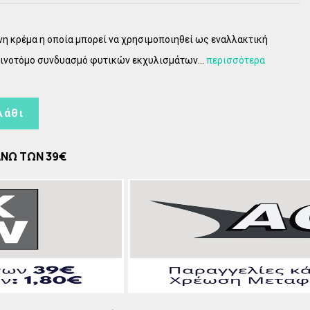
CAUDALIE Vinopure
Πολυβιταμίνες
CAUDALIE VinoHydra
Ωμέγα 3
η κρέμα η οποία μπορεί να χρησιμοποιηθεί ως εναλλακτική
CAUDALIE Vinosun
ινοτόμο συνδυασμό φυτικών εκχυλισμάτων...
περισσότερα
CAUDALIE Vinergetic C+
CAUDALIE Premier Cru
λάθι
CAUDALIE Resveratrol LIFT
CAUDALIE Vinoperfect
ΑΝΩ ΤΩΝ 39€
CAUDALIE Vinotherapist
CAUDALIE Vinosculpt
CAUDALIE Vinocrush