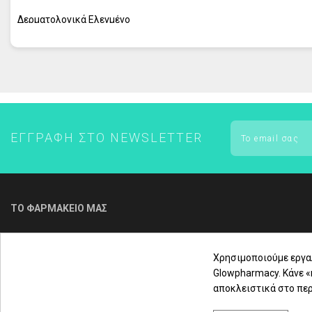
ΕΝΤΟΜΟΑΠΩΘΗΤΙΚΑ
Δερματολογικά Ελεγμένο
FREZYDERM - ΟΛΑ ΤΑ ΠΡΟΪΟΝΤΑ
FREZYDERM ΑΔΥΝΑΤΙΣΜΑ
ΕΓΓΡΑΦΉ ΣΤΟ NEWSLETTER
ΤΟ ΦΑΡΜΑΚΕΙΟ ΜΑΣ
Για τηλεφωνική παραγγελία & εξυπηρέτηση
πελατών καλέστε μας στο
Χρησιμοποιούμε εργα
Glowpharmacy. Κάνε 
αποκλειστικά στο περ
2310 3000 18