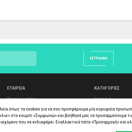
ΕΓΓΡΑΦΉ
ΕΤΑΙΡΕΙΑ
ΚΑΤΗΓΟΡΙΕΣ
Ποιοί είμαστε
Ομορφιά
Συχνές Ερωτήσεις
Υγιεινή Σώματος
λεία όπως τα cookies για να σου προσφέρουμε μία κορυφαία προσωπ
«κλικ» στο κουμπί «Συμφωνώ» και βοήθησέ μας να προσαρμόσουμε τι
Συμβουλές Υγείας
Στοματική Υγιεινή
ιεχόμενο που σε ενδιαφέρει. Εναλλακτικά πάτα «Προσαρμογή» και κλ
Επικοινωνία
Βιταμίνες - Συμπ