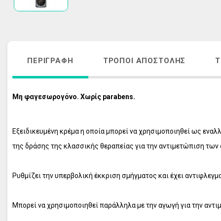
ΑΚΜΗ
ΑΝΤΙΓΗΡΑΝΣ
ΚΡΕΜΕΣ ΠΡΟΣΩΠΟΥ - ΜΑΤΙΩΝ
VICHY HOMME
ΑΠΟΣΥΜΦΟΡΗΤΙΚΑ ΜΥΤΗΣ
ΠΕΡΙΠΟΙΗΣΗ 
ΛΕΥΚΑΝΣΗ ΠΡΟΣΩΠΟΥ - ΘΕΡΑΠΕΙΑ 
ΦΡΟΝΤΙΔΑ Μ
ΠΕΡΙΓΡΑΦΉ
ΤΡΌΠΟΙ ΑΠΟΣΤΟΛΉΣ
Τ
ΠΑΝΑΔΩΝ
ΑΝΤΙΓΗΡΑΝΣ
ΣΤΟΜΑΤΙΚΗ ΥΓΙΕΙΝΗ ΕΝΗΛΙΚΩΝ
VICHY ΑΝΤΙΗ
Μη φαγεσωρογόνο. Χωρίς parabens.
ΣΤΟΜΑΤΙΚΗ ΥΓΙΕΙΝΗ ΠΑΙΔΙΩΝ
ΟΛΑ ΤΑ ΠΡΟΪ
ΠΕΡΙΠΟΙΗΣΗ ΜΑΛΛΙΩΝ
ΠΕΡΙΠΟΙΗΣΗ ΣΩΜΑΤΟΣ
Εξειδικευμένη κρέμα η οποία μπορεί να χρησιμοποιηθεί ως ενα
ΠΕΡΙΠΟΙΗΣΗ ΕΥΑΙΣΘΗΤΗΣ ΠΕΡΙΟΧΗΣ
της δράσης της κλασσικής θεραπείας για την αντιμετώπιση των
ΠΡΟΪΟΝΤΑ ΕΓΚΥΜΟΣΥΝΗΣ
ΣΥΜΠΛΗΡΩΜΑΤΑ ΔΙΑΤΡΟΦΗΣ
Ρυθμίζει την υπερβολική έκκριση σμήγματος και έχει αντιφλεγμ
ΦΡΟΝΤΙΔΑ ΠΑΙΔΙΟΥ
ΦΡΟΝΤΙΔΑ ΜΩΡΟΥ
Μπορεί να χρησιμοποιηθεί παράλληλα με την αγωγή για την αντ
ΑΝΤΙΗΛΙΑΚΑ