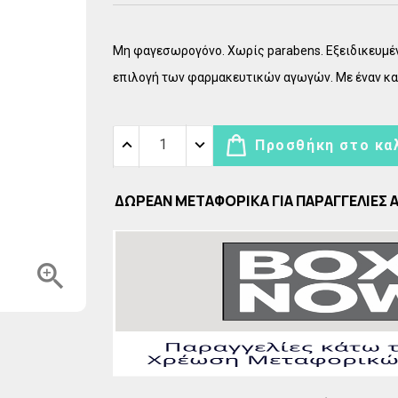
egral
Γρίπη
Έλαια
DARPHIN Exquisage
)
Για την Γυναίκα
in
αρθρώσεων
Κατά της Τριχόπτωσης
DARPHIN Stimulskin Plus
Μη φαγεσωρογόνο. Χωρίς parabens. Εξειδικευμέν
Παιδικές φόρμουλες
um
ύτης
Λεπτά, Κουρασμένα, Θαμπα Μαλλιά
DARPHIN Lips & Eye Care
επιλογή των φαρμακευτικών αγωγών. Με έναν κα
ντίδα
sime
Μαλλιά με Πιτυρίδα
DARPHIN Predermine
τωσης
Μάσκες
DARPHIN Professional Care
 (Zn)
Προσθήκη στο κα
stil
Ξηρά Σαμπουάν, χωρίς λούσιμο
DARPHIN Eclat Sublime
me
Σαμπουάν για Βαμμένα μαλλιά
ΔΩΡΕΑΝ ΜΕΤΑΦΟΡΙΚΑ ΓΙΑ ΠΑΡΑΓΓΕΛΙΕΣ 
utri - Body Sculpt
Σαμπουάν για όλη την οικογένεια
Φροντίδα Μαλλιών

ΣΦΟΡΕΣ VICHY
LAVISH Body Cream & Scrubs
- ΝΤΕΜΑΚΙΓΙΑΖ
LAVISH Sun Care
 ΑΠΟΛΕΠΙΣΗ
LAVISH Body Mists