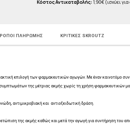
Κόστος Αντικαταβολής:
1,90€ (ισχύει για
Η
LAVISH Face & Body Make-up
 - ΑΝΔΡΙΚΗ ΣΕΙΡΑ
LAVISH Body Oils
ΜΑΤΙΩΝ
LAVISH Bath & Shower
ΑΛΛΙΩΝ
LAVISH Gift Sets
ΡΌΠΟΙ ΠΛΗΡΩΜΉΣ
ΚΡΙΤΙΚΈΣ SKROUTZ
Η ΜΕΤΑ ΤΗΝ ΕΜΜΗΝΟΠΑΥΣΗ
LAVISH Home Fragrances
ΛΙΑΚΑ
LAVISH Radiant Lift
ΟΝΤΑ VICHY
λλακτική επιλογή των φαρμακευτικών αγωγών. Με έναν καινοτόμο σ
 συμπτωμάτων της μέτριας ακμής χωρίς τη χρήση φαρμακευτικών μορ
ονώδη, αντιμικροβιακή και αντιοξειδωτική δράση.
ιμετώπιση της ακμής καθώς και μετά την αγωγή για συντήρηση του α