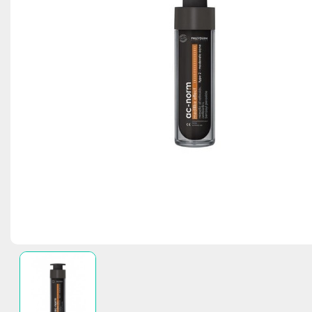
NUXE Nuxuriance Ultra
Αντιγήρανση 45+
Έλαια
Καθαριστής Γλώσσας
Μαλλιά - Δέρμα - Νύχια
Μώλωπες/καταπραϋντικές κρέμες
LIERAC Lift Int
Κρυολόγημα/
Μαγγάνιο (Mn
NUXE Nuxuriance Gold
Ολική Αντιγήρανση 50+
Ενυδάτωση
Οστά - Αρθρώσεις
Φροντίδα ματιών/Βλεφάρων
LIERAC Arkesk
Πόνος μυών/
Σελήνιο (Se)
NUXE SUN - Αντιηλιακή φροντίδα
Τροφή - Λάμψη
Λαιμός - Στήθος
Μνήμη
Hansaplast
LIERAC Premi
Συμφόρηση μ
After Sun Φρο
Σίδηρος (Fe)
NUXE Prodigieuse Huile & Parfum
Ευαισθησία & Ερυθρότητα
Ξηροδερμία
Γαστρεντερικό - Δυσκοιλιότητα
LIERAC Sunis
Αλεργίες
Λάδια Ενυδά
Χρώμιο (Cr)
NUXE Rêve de Thé
Λιπαρότητα - Ακμή
Υγιεινή Ευαίσθητης Περιοχής
Για Παιδιά
LIERAC Diopti
Ψευδάργυρος
NUXE Hair Prodigieux
Πανάδες - Κηλίδες - Λεύκανση
LIERAC Phytola
Φροντίδα Ματιών
LIERAC Hom
Χείλη ενυδάτωση - Lipsticks
LIERAC Body N
Αρώματα
Μακιγιάζ
Αξεσουάρ Ομορφιάς
FREZYDERM ΠΡΟΣΦΟΡΕΣ & ΠΑΚΕΤΑ
ΟΛΕΣ ΟΙ ΠΡΟ
ΚΑΘΑΡΙΣΜΟΣ ΠΡΟΣΩΠΟΥ - ΝΤΕΜΑΚΙΓΙΑΖ
ΚΑΘΑΡΙΣΜΟΣ 
ΚΑΘΑΡΙΣΜΟΣ ΛΙΠΑΡΟΥ ΔΕΡΜΑΤΟΣ ΜΕ 
ΕΝΥΔΑΤΩΣΗ -