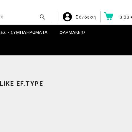

Σύνδεση
0,00 
ΝΕΣ - ΣΥΜΠΛΗΡΩΜΑΤΑ
ΦΑΡΜΑΚΕΙΟ
IKE EF.TYPE
πείες
CAUDALIE ΟΛΑ ΤΑ ΠΡΟΪΟΝΤΑ
Βιταμίνη A
υχιών
CAUDALIE Πακέτα Προσφορών
Βιταμίνη B
οδιών
CAUDALIE Μάσκες & Scrubs
Βιταμίνη C
εριών
CAUDALIE Shower Gel - Αφρόλουτρα
Βιταμίνη D
CAUDALIE Αρώματα
Βιταμίνη K
CAUDALIE Vinoclean
Παιδικές Βιταμίνες