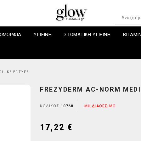
ΟΜΟΡΦΙΆ
ΥΓΙΕΙΝΗ
ΣΤΟΜΑΤΙΚΗ ΥΓΙΕΙΝΗ
ΒΙΤΑΜΙ
ILIKE EF.TYPE
FREZYDERM AC-NORM MEDIL
 ΤΑ ΠΡΟΪΟΝΤΑ
Προσφορές
Conditioner-Κρέμες Μαλλιών
DARPHIN - ΟΛΑ ΤΑ ΠΡΟΪΟΝΤΑ
Ένζυμα-Πεπτικά βοηθήματα
Συμπληρώματα διατροφής
Ειδικές Θερα
τα Προφορών
Προσώπου
ηρώματα
Βαφές μαλλιών
DARPHIN Πακέτα Προσφορών
Εχινάτσεα
Περιποίηση Ν
ΚΩΔΙΚΌΣ
10768
ΜΗ ΔΙΑΘΈΣΙΜΟ
ing
ώματος
άδα/Πονόλαιμος
Για κανονικά μαλλιά
DARPHIN Elixirs
Πολυβιταμίνες
Περιποίηση Π
ole
αλλιών
α/Διάρροια
Για λιπαρά μαλλιά
DARPHIN Intral
Περιποίηση Χ
17,22 €
enist
ιδικά & Family
βλήματα
Για Ξηρά, Εύθραυστα Μαλλιά
DARPHIN Hydraskin
 Radiance
σματος
πης
Ειδικές Αγωγές Μαλλιών
DARPHIN Ideal Resource
)
Για τον Άνδρα