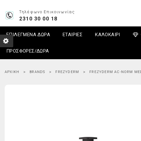
Τηλέφωνο Επικοινωνίας
2310 30 00 18
ΕΠΙΛΕΓΜΕΝΑ ΔΩΡΑ
ΕΤΑΙΡΙΕΣ
ΚΑΛΟΚΑΙΡΙ
ΠΡΟΣΦΟΡΕΣ/ΔΩΡΑ
ΑΡΧΙΚΉ
BRANDS
FREZYDERM
FREZYDERM AC-NORM MED
NUXE - ΟΛΑ ΤΑ ΠΡΟΙΟΝΤΑ
Καθαρισμός - Ντεμακιγιάζ
Αδυνάτισμα
Οδοντόβουρτσες
Αγχος - Διαταραχή Ύπνου
Εγκαύματα
Δώρα έως 20€
LIERAC - ΟΛΑ
Αντιηλιακά 
Αδυνάτισμα
Άγχος
NUXE Πακέτα Προσφορών
Μάσκες Ομορφιάς - Scrubs
Απολέπιση - Scrub
Οδοντόκρεμες
Αδυνάτισμα - Έλεγχος Βάρους
Κοψίματα/εκδορές
Δώρα έως 30€
LIERAC Πακέ
Αντιηλιακό 
Ειδικά συμπλ
Αϋπνία
NUXE Very Rose
Ελιξίρια Αιθέρια Έλαια
Αποσμητικά
Στοματικά διαλύματα, Gel, Αφροί
Αποτοξίνωση
Τσιμπήματα
Δώρα έως 40€
LIERAC Cleans
Αντιηλιακό Σ
Τόνωση
Βήχας/Βραχν
NUXE Prodigieuse Boost
Ενυδάτωση Προσώπου
Ατοπική Επιδερμίδα
Μεσοδόντια Βουρτσάκια
Ανοσοποιητικό - Χειμώνας
Φροντίδα πληγών
Δώρα έως 50€
LIERAC Protoc
Αντιηλιακό Μ
Δυσκοιλιότητ
NUXE Reve de Miel - Creme Fraiche
Πρώτες Ρυτίδες 25+
Αφρόλουτρα - Σαπούνια
Οδοντικό Νήμα
Ενέργεια - Τόνωση
Επίδεσμοι/Επιθέματα
Δώρα έως 60€
LIERAC Hydrag
Αντιηλιακά Πα
Εντερικά προ
NUXE Merveillance LIFT
Αντιρυτιδικές 35+
Γαλακτώματα-Κρέμες
Λεύκανση Δοντιών
Καρδιά - Κυκλοφορικό
Επούλωση τραυμάτων
Δώρα πάνω από 60€
LIERAC Supra
Λάδια Μαυρί
Επιχείλιος έρ
Μαγνήσιο (Mg