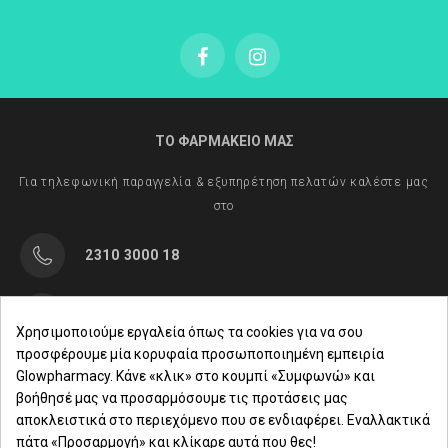
ΤΟ ΦΑΡΜΑΚΕΙΟ ΜΑΣ
Για τηλεφωνική παραγγελία & εξυπηρέτηση πελατών καλέστε μας
στο
2310 3000 18
Μαρασλή 82, Θεσσαλονίκη 542 49
Χρησιμοποιούμε εργαλεία όπως τα cookies για να σου
προσφέρουμε μία κορυφαία προσωποποιημένη εμπειρία
Δευ. - Παρ.: 8:00 - 21:00
Glowpharmacy. Κάνε «κλικ» στο κουμπί «Συμφωνώ» και
βοήθησέ μας να προσαρμόσουμε τις προτάσεις μας
Σάββατο: 09:00-15:00
αποκλειστικά στο περιεχόμενο που σε ενδιαφέρει. Εναλλακτικά
πάτα «Προσαρμογή» και κλίκαρε αυτά που θες!