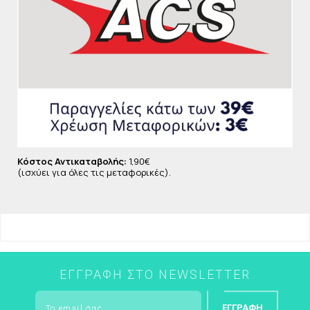
- Εφαρμόζει στην ουλοδοντική σχισμή
- Ινες CUREN® με τέλεια στρογγυλεμένη άκρη
- Ιδανική για σιδεράκια και εμφυτεύματα
Ή απλά χαρείτε την απόλαυση του τέλειου
βουρτσίσματος
Κόστος Αντικαταβολής:
1,90€
(ισχύει για όλες τις μεταφορικές).
ΕΓΓΡΑΦΉ ΣΤΟ NEWSLETTER
ΕΓΓΡΑΦΉ