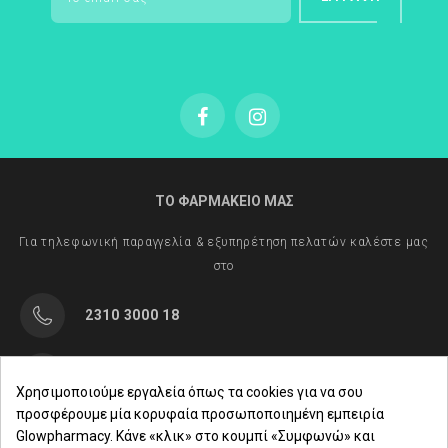
ΤΟ ΦΑΡΜΑΚΕΙΟ ΜΑΣ
Για τηλεφωνική παραγγελία & εξυπηρέτηση πελατών καλέστε μας
στο
2310 3000 18
Μαρασλή 82, Θεσσαλονίκη 542 49
Χρησιμοποιούμε εργαλεία όπως τα cookies για να σου
προσφέρουμε μία κορυφαία προσωποποιημένη εμπειρία
Δευ. - Παρ.: 8:00 - 21:00
Glowpharmacy. Κάνε «κλικ» στο κουμπί «Συμφωνώ» και