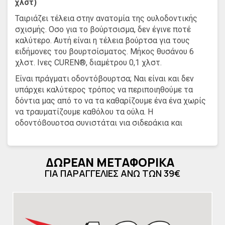
χλστ)
Ταιριάζει τέλεια στην ανατομία της ουλοδοντικής
σχισμής. Οσο για το βούρτσισμα, δεν έγινε ποτέ
καλύτερο. Αυτή είναι η τέλεια βούρτσα για τους
ειδήμονες του βουρτσίσματος. Μήκος θυσάνου 6
χλστ. Ινες CUREN®, διαμέτρου 0,1 χλστ.
Είναι πράγματι οδοντόβουρτσα; Ναι είναι και δεν
υπάρχει καλύτερος τρόπος να περιποιηθούμε τα
δόντια μας από το να τα καθαρίζουμε ένα ένα χωρίς
να τραυματίζουμε καθόλου τα ούλα. H
οδοντόβουρτσα συνιστάται για σιδεράκια και
εμφυτεύματα καθώς και για εκείνους που θέλουν να
απολαμβάνουν έναν τέλειο καθαρισμό.
Την τεχνική αυτή (τεχνική σόλο) την εισήγαγε ο
ΔΩΡΕΑΝ ΜΕΤΑΦΟΡΙΚΑ
ειδικός επιστήμονας στην οδοντική προφύλαξη, Γίρι
ΓΙΑ ΠΑΡΑΓΓΕΛΙΕΣ ΑΝΩ ΤΩΝ 39€
Σεντελμάγιερ και βάσει αυτής, η CURAPROX
σχεδίασε την επαναστατική οδοντόβουρτσα CS
single με τον ένα στρογγυλεμμένο θύσανο από ίνες
CUREN® ο οποίος εφαρμόζει ανατομικά στην
ουλοδοντική σχισμή.