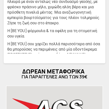
πλευρά με έναν εντελώς νέο συνδυασμό γεύσης, με
φρέσκο πράσινο μήλο, χυμώδη αλόη βέρα και μια
πρόσθετη πινελιά μέντας. Μια αναζωογονητική
εμπειρία βουρτσίσματος για τους πλέον τολμηρούς.
Ζήσε τη ζωή σου στο έπακρο.
Η [BE YOU.] φόρμουλα & τα οφέλη για τη στοματική
σου υγεία.
Η [BE YOU.] σου χαρίζει πολλά περισσότερα από όσα
θα μπορούσες να περιμένεις από μία οδοντόκρεμα:
ΠΡΟΣΤΑΤΕΥΕΙ από την τερηδόνα, ΛΕΥΚΑΙΝΕΙ τα
δόντια, ΠΑΡΕΧΕΙ φρεσκάδα που διαρκεί, ΒΟΗΘΑ στην
προστασία των ευαίσθητων δοντιών, ΥΠΟΣΤΗΡΙΖΕΙ
ΔΩΡΕΑΝ ΜΕΤΑΦΟΡΙΚΑ
την παραγωγή του σάλιου, ΔΡΑ κατά της πλάκας,
ΦΡΟΝΤΙΖΕΙ κι αναγεννά τα ούλα. Κι όλα αυτά,
ΓΙΑ ΠΑΡΑΓΓΕΛΙΕΣ ΑΝΩ ΤΩΝ 39€
απόλυτα φυσικά, χάρη στα ένζυμα, τον
υδροξυαπατίτη και τα βότανα.
Ο υδροξυαπατίτης, η γλυκοξειδάση σε συνδυασμό με
άλλα φυσικά συστατικά εξασφαλίζουν διπλή
λευκαντική δράση. Η ξυλιτόλη, η echinacea, το