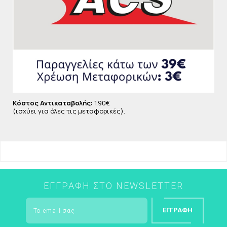
αρπαγόφυτο και η σεντέλα αναγεννούν κι
ενυδατώνουν το στοματικό βλεννογόνο και τα ούλα,
ενώ έχουν και αντιφλεγμονώδη δράση. ΑΚΟΜΗ: με
φθόριο, προβιταμίνη B5, χαμηλό δείκτη αποτριβής
RDA:50 και πέρλες power menthol για φρεσκάδα που
διαρκεί. Χωρίς SLS. Κατάλληλη και για παιδιά άνω
των 2 ετών..
Κόστος Αντικαταβολής:
1,90€
(ισχύει για όλες τις μεταφορικές).
ΕΓΓΡΑΦΉ ΣΤΟ NEWSLETTER
ΕΓΓΡΑΦΉ