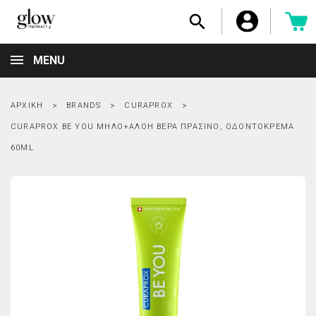

MENU
ΑΡΧΙΚΉ
BRANDS
CURAPROX
CURAPROX BE YOU ΜΗΛΟ+ΑΛΟΗ ΒΕΡΑ ΠΡΑΣΙΝΟ, ΟΔΟΝΤΌΚΡΕΜΑ
60ML