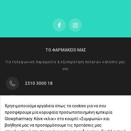
ΤΟ ΦΑΡΜΑΚΕΙΟ ΜΑΣ
Για τηλεφωνική παραγγελία & εξυπηρέτηση πελατών καλέστε μας
στο
2310 3000 18
Μαρασλή 82, Θεσσαλονίκη 542 49
Χρησιμοποιούμε εργαλεία όπως τα cookies για να σου
προσφέρουμε μία κορυφαία προσωποποιημένη εμπειρία
Δευ. - Παρ.: 8:00 - 21:00
Glowpharmacy. Κάνε «κλικ» στο κουμπί «Συμφωνώ» και
βοήθησέ μας να προσαρμόσουμε τις προτάσεις μας
Σάββατο: 09:00-15:00