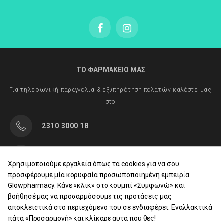
ΤΟ ΦΑΡΜΑΚΕΙΟ ΜΑΣ
Για τηλεφωνική παραγγελία & εξυπηρέτηση πελατών καλέστε μας
στο
2310 3000 18
Μαρασλή 82, Θεσσαλονίκη 542 49
Χρησιμοποιούμε εργαλεία όπως τα cookies για να σου
προσφέρουμε μία κορυφαία προσωποποιημένη εμπειρία
Δευ. - Παρ.: 8:00 - 21:00
Glowpharmacy. Κάνε «κλικ» στο κουμπί «Συμφωνώ» και
βοήθησέ μας να προσαρμόσουμε τις προτάσεις μας
Σάββατο: 09:00-15:00
αποκλειστικά στο περιεχόμενο που σε ενδιαφέρει. Εναλλακτικά
πάτα «Προσαρμογή» και κλίκαρε αυτά που θες!