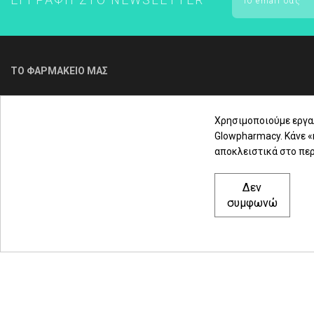
ΤΟ ΦΑΡΜΑΚΕΙΟ ΜΑΣ
Για τηλεφωνική παραγγελία & εξυπηρέτηση
πελατών καλέστε μας στο
Χρησιμοποιούμε εργα
Glowpharmacy. Κάνε 
αποκλειστικά στο περ
2310 3000 18
Δεν
Μαρασλή 82, Θεσσαλονίκη 542 49
συμφωνώ
Δευ. - Παρ.: 8:00 - 21:00
Σάββατο: 09:00-15:00
© 2021 glowpharmacy.gr