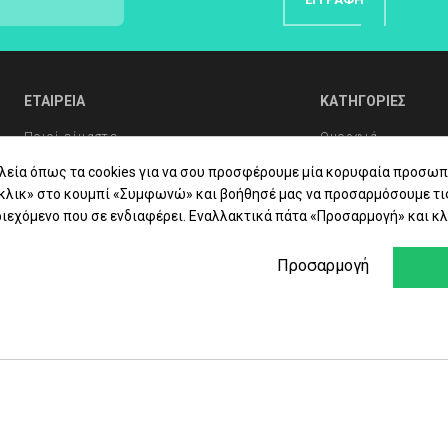
ΕΤΑΙΡΕΙΑ
ΚΑΤΗΓΟΡΙΕΣ
Ποιοί είμαστε
Ομορφιά
Συχνές Ερωτήσεις
Υγιεινή Σώματος
λεία όπως τα cookies για να σου προσφέρουμε μία κορυφαία προσωπ
«κλικ» στο κουμπί «Συμφωνώ» και βοήθησέ μας να προσαρμόσουμε τι
Συμβουλές Υγείας
Στοματική Υγιεινή
ιεχόμενο που σε ενδιαφέρει. Εναλλακτικά πάτα «Προσαρμογή» και κλ
Επικοινωνία
Βιταμίνες - Συμπ
Προσαρμογή
Φαρμακείο
Εταιρίες
Προσφορές - Δώρ