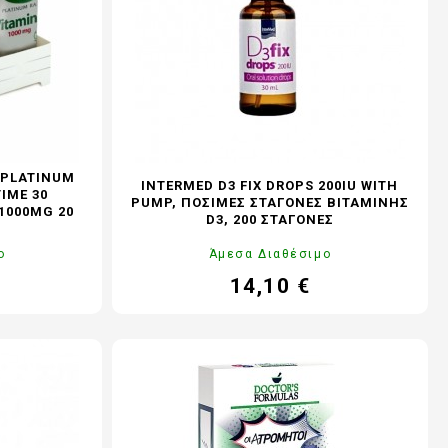
CAUDALIE Vinopure
Πολυβιταμίνες
CAUDALIE VinoHydra
Ωμέγα 3
CAUDALIE Vinosun
CAUDALIE Vinergetic C+
CAUDALIE Premier Cru
CAUDALIE Resveratrol LIFT
 PLATINUM
INTERMED D3 FIX DROPS 200IU WITH
IME 30
CAUDALIE Vinoperfect
PUMP, ΠΌΣΙΜΕΣ ΣΤΑΓΌΝΕΣ ΒΙΤΑΜΊΝΗΣ
1000MG 20
D3, 200 ΣΤΑΓΌΝΕΣ
CAUDALIE Vinotherapist
ο
Άμεσα Διαθέσιμο
CAUDALIE Vinosculpt
14,10 €
νονική
Τιμή
CAUDALIE Vinocrush
μή