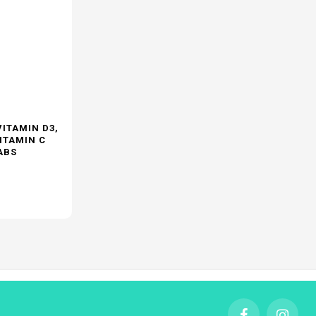
ITAMIN D3,
VITAMIN C
ABS
νονική
μή