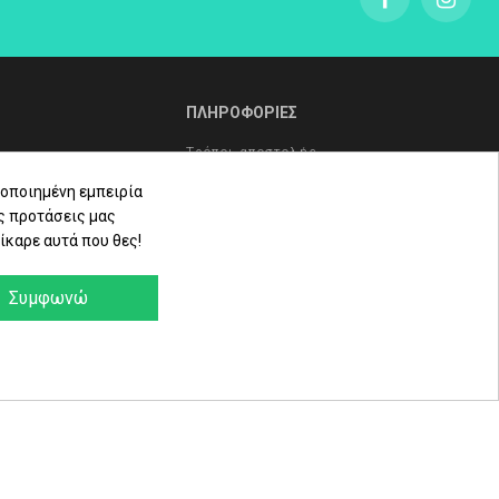
ΠΛΗΡΟΦΟΡΙΕΣ
Τρόποι αποστολής
Τρόποι πληρωμής
οποιημένη εμπειρία
ς προτάσεις μας
Πολιτική επιστροφών
ίκαρε αυτά που θες!
ληρώματα
Όροι Χρήσης - Προστασία
Δεδομένων - Πολιτική Cookies
Συμφωνώ
α
e-Shop by Synergic Software