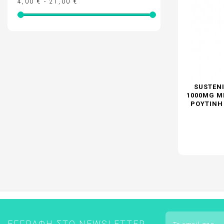
4,00 € - 21,00 €
ΕΝΤΟΜΟΑΠΩΘΗΤΙΚΑ
FREZYDERM - ΟΛΑ ΤΑ ΠΡΟΪΟΝΤΑ
FREZYDERM ΑΔΥΝΑΤΙΣΜΑ
SUSTENI
1000MG ΜΕ
ΡΟΥΤΊΝΗ
ΕΓΓΡΑΦΉ ΣΤΟ NEWSLETTER