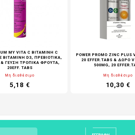
UM MY VITA C ΒΙΤΑΜΊΝΗ C
POWER PROMO ZINC PLUS V
 ΒΙΤΑΜΊΝΗ D3, ΠΡΕΒΙΟΤΙΚΆ,
20 EFFER.TABS & ΔΏΡΟ 
 & ΓΕΎΣΗ ΤΡΟΠΙΚΆ ΦΡΟΎΤΑ,
500MG, 20 EFFER.T
20EFF. TABS
Μη διαθέσιμο
Μη διαθέσιμο
5,18 €
10,30 €
Τιμή
Κανονική
Τιμή
Κα
τιμή
τι
ΕΓΓΡΑΦΉ