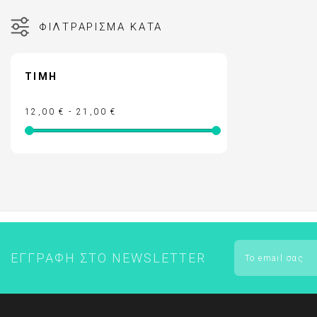
ΑΚΜΗ
ΑΝΤΙΓΗΡΑΝΣ
ΦΙΛΤΡΆΡΙΣΜΑ ΚΑΤΆ
ΚΡΕΜΕΣ ΠΡΟΣΩΠΟΥ - ΜΑΤΙΩΝ
VICHY HOMME
ΑΠΟΣΥΜΦΟΡΗΤΙΚΑ ΜΥΤΗΣ
ΠΕΡΙΠΟΙΗΣΗ 
ΛΕΥΚΑΝΣΗ ΠΡΟΣΩΠΟΥ - ΘΕΡΑΠΕΙΑ 
ΦΡΟΝΤΙΔΑ Μ
ΤΙΜΉ
ΠΑΝΑΔΩΝ
ΑΝΤΙΓΗΡΑΝΣ
12,00 € - 21,00 €
ΣΤΟΜΑΤΙΚΗ ΥΓΙΕΙΝΗ ΕΝΗΛΙΚΩΝ
VICHY ΑΝΤΙΗ
ΣΤΟΜΑΤΙΚΗ ΥΓΙΕΙΝΗ ΠΑΙΔΙΩΝ
ΟΛΑ ΤΑ ΠΡΟΪ
ΠΕΡΙΠΟΙΗΣΗ ΜΑΛΛΙΩΝ
ΠΕΡΙΠΟΙΗΣΗ ΣΩΜΑΤΟΣ
ΠΕΡΙΠΟΙΗΣΗ ΕΥΑΙΣΘΗΤΗΣ ΠΕΡΙΟΧΗΣ
ΠΡΟΪΟΝΤΑ ΕΓΚΥΜΟΣΥΝΗΣ
ΣΥΜΠΛΗΡΩΜΑΤΑ ΔΙΑΤΡΟΦΗΣ
ΕΓΓΡΑΦΉ ΣΤΟ NEWSLETTER
ΦΡΟΝΤΙΔΑ ΠΑΙΔΙΟΥ
ΦΡΟΝΤΙΔΑ ΜΩΡΟΥ
ΑΝΤΙΗΛΙΑΚΑ