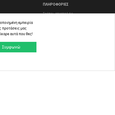
ΠΛΗΡΟΦΟΡΙΕΣ
Τρόποι αποστολής
οποιημένη εμπειρία
Τρόποι πληρωμής
ς προτάσεις μας
Πολιτική επιστροφών
ίκαρε αυτά που θες!
ληρώματα
Όροι Χρήσης - Προστασία
Δεδομένων - Πολιτική Cookies
Συμφωνώ
α
e-Shop by Synergic Software