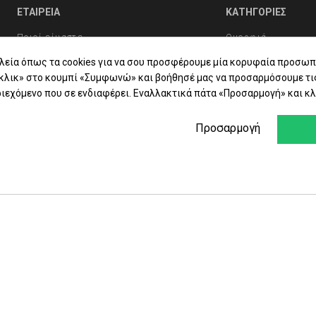
ΕΤΑΙΡΕΙΑ
ΚΑΤΗΓΟΡΙΕΣ
Ποιοί είμαστε
Ομορφιά
λεία όπως τα cookies για να σου προσφέρουμε μία κορυφαία προσωπ
Συχνές Ερωτήσεις
Υγιεινή Σώματος
«κλικ» στο κουμπί «Συμφωνώ» και βοήθησέ μας να προσαρμόσουμε τι
Συμβουλές Υγείας
Στοματική Υγιεινή
ιεχόμενο που σε ενδιαφέρει. Εναλλακτικά πάτα «Προσαρμογή» και κλ
Επικοινωνία
Βιταμίνες - Συμπ
Προσαρμογή
Φαρμακείο
Εταιρίες
Προσφορές - Δώρ