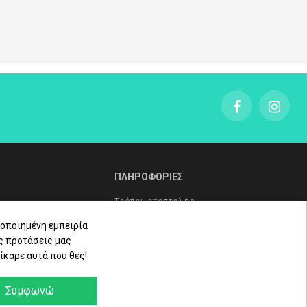
ΠΛΗΡΟΦΟΡΙΕΣ
Τρόποι αποστολής
οποιημένη εμπειρία
Τρόποι πληρωμής
ς προτάσεις μας
Πολιτική επιστροφών
ίκαρε αυτά που θες!
ληρώματα
Όροι Χρήσης - Προστασία
Δεδομένων - Πολιτική Cookies
Συμφωνώ