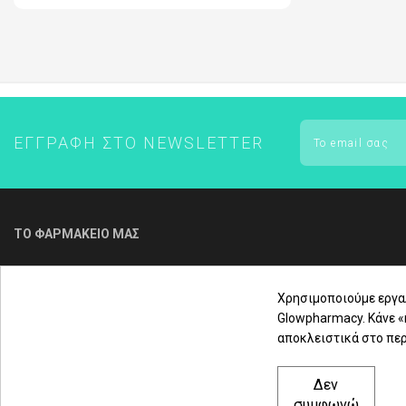
ΕΝΤΟΜΟΑΠΩΘΗΤΙΚΑ
FREZYDERM - ΟΛΑ ΤΑ ΠΡΟΪΟΝΤΑ
FREZYDERM ΑΔΥΝΑΤΙΣΜΑ
ΕΓΓΡΑΦΉ ΣΤΟ NEWSLETTER
ΤΟ ΦΑΡΜΑΚΕΙΟ ΜΑΣ
Για τηλεφωνική παραγγελία & εξυπηρέτηση
πελατών καλέστε μας στο
Χρησιμοποιούμε εργα
Glowpharmacy. Κάνε 
αποκλειστικά στο περ
2310 3000 18
Δεν
Μαρασλή 82, Θεσσαλονίκη 542 49
συμφωνώ