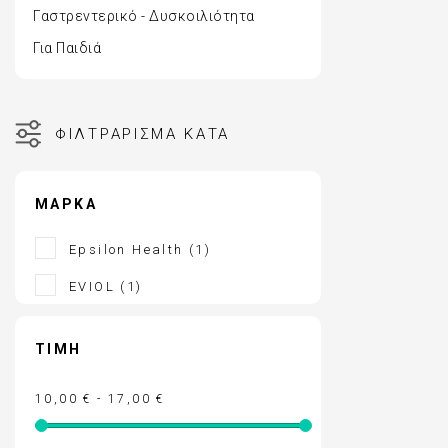
Γαστρεντερικό - Δυσκοιλιότητα
ΑΚΜΗ
ΑΝΤΙΓΗΡΑΝΣ
ΚΡΕΜΕΣ ΠΡΟΣΩΠΟΥ - ΜΑΤΙΩΝ
VICHY HOMME
Για Παιδιά
ΑΠΟΣΥΜΦΟΡΗΤΙΚΑ ΜΥΤΗΣ
ΠΕΡΙΠΟΙΗΣΗ 
ΛΕΥΚΑΝΣΗ ΠΡΟΣΩΠΟΥ - ΘΕΡΑΠΕΙΑ 
ΦΡΟΝΤΙΔΑ Μ
ΦΙΛΤΡΆΡΙΣΜΑ ΚΑΤΆ
ΠΑΝΑΔΩΝ
ΑΝΤΙΓΗΡΑΝΣ
ΣΤΟΜΑΤΙΚΗ ΥΓΙΕΙΝΗ ΕΝΗΛΙΚΩΝ
VICHY ΑΝΤΙΗ
ΣΤΟΜΑΤΙΚΗ ΥΓΙΕΙΝΗ ΠΑΙΔΙΩΝ
ΟΛΑ ΤΑ ΠΡΟΪ
ΜΆΡΚΑ
ΠΕΡΙΠΟΙΗΣΗ ΜΑΛΛΙΩΝ
Epsilon Health
(1)
ΠΕΡΙΠΟΙΗΣΗ ΣΩΜΑΤΟΣ
ΠΕΡΙΠΟΙΗΣΗ ΕΥΑΙΣΘΗΤΗΣ ΠΕΡΙΟΧΗΣ
EVIOL
(1)
ΠΡΟΪΟΝΤΑ ΕΓΚΥΜΟΣΥΝΗΣ
ΣΥΜΠΛΗΡΩΜΑΤΑ ΔΙΑΤΡΟΦΗΣ
ΤΙΜΉ
ΦΡΟΝΤΙΔΑ ΠΑΙΔΙΟΥ
10,00 € - 17,00 €
ΦΡΟΝΤΙΔΑ ΜΩΡΟΥ
ΑΝΤΙΗΛΙΑΚΑ