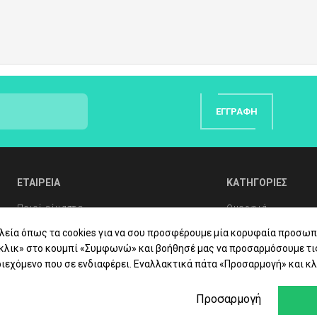
ΕΓΓΡΑΦΉ
ΕΤΑΙΡΕΙΑ
ΚΑΤΗΓΟΡΙΕΣ
Ποιοί είμαστε
Ομορφιά
λεία όπως τα cookies για να σου προσφέρουμε μία κορυφαία προσωπ
Συχνές Ερωτήσεις
Υγιεινή Σώματος
«κλικ» στο κουμπί «Συμφωνώ» και βοήθησέ μας να προσαρμόσουμε τι
Συμβουλές Υγείας
Στοματική Υγιεινή
ιεχόμενο που σε ενδιαφέρει. Εναλλακτικά πάτα «Προσαρμογή» και κλ
Επικοινωνία
Βιταμίνες - Συμπ
Προσαρμογή
Φαρμακείο