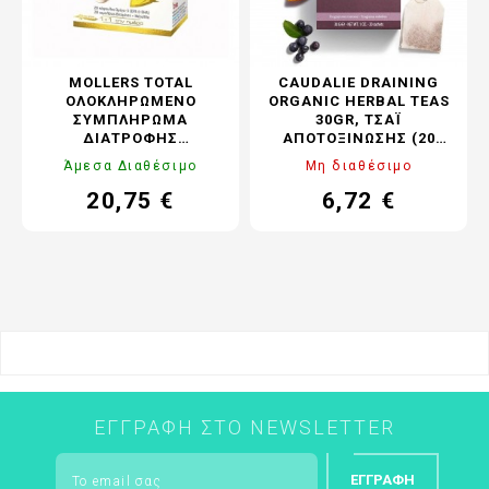
MOLLERS TOTAL
CAUDALIE DRAINING
ΟΛΟΚΛΗΡΩΜΈΝΟ
ORGANIC HERBAL TEAS
ΣΥΜΠΛΉΡΩΜΑ
30GR, ΤΣΆΙ
ΔΙΑΤΡΟΦΉΣ
ΑΠΟΤΟΞΊΝΩΣΗΣ (20
28CAPS+28TABS
ΦΑΚΕΛΆΚΙΑ)
Άμεσα Διαθέσιμο
Μη διαθέσιμο
20,75 €
6,72 €
Τιμή
Τιμή
Κανονική
τιμή
ΕΓΓΡΑΦΉ ΣΤΟ NEWSLETTER
ΕΓΓΡΑΦΉ