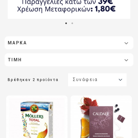

ΜΆΡΚΑ

ΤΙΜΉ

Συνάφεια
Βρέθηκαν 2 προϊόντα