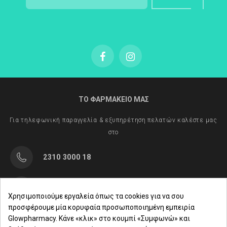
ΤΟ ΦΑΡΜΑΚΕΙΟ ΜΑΣ
Για τηλεφωνική παραγγελία & εξυπηρέτηση πελατών καλέστε μας
στο
2310 3000 18
Μαρασλή 82, Θεσσαλονίκη 542 49
Χρησιμοποιούμε εργαλεία όπως τα cookies για να σου
προσφέρουμε μία κορυφαία προσωποποιημένη εμπειρία
Δευ. - Παρ.: 8:00 - 21:00
Glowpharmacy. Κάνε «κλικ» στο κουμπί «Συμφωνώ» και