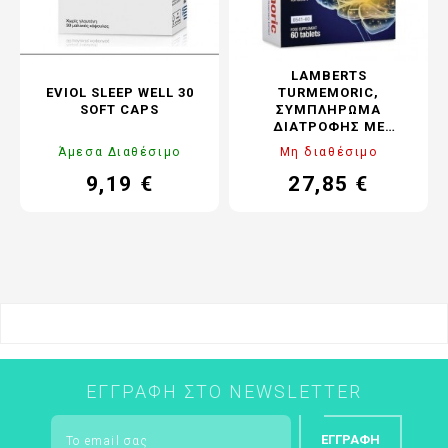
LAMBERTS
EVIOL SLEEP WELL 30
TURMEMORIC,
SOFT CAPS
ΣΥΜΠΛΉΡΩΜΑ
ΔΙΑΤΡΟΦΉΣ ΜΕ
ΕΚΧΎΛΙΣΜΑ ΡΊΖΑΣ
Άμεσα Διαθέσιμο
Μη διαθέσιμο
ΚΟΥΡΚΟΥΜΆ, 60 TABS
9,19 €
27,85 €
Τιμή
Κανονική
Τιμή
Κανονική
τιμή
τιμή
ΕΓΓΡΑΦΉ ΣΤΟ NEWSLETTER
ΕΓΓΡΑΦΉ