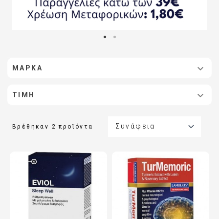

ΜΆΡΚΑ

ΤΙΜΉ

Συνάφεια
Βρέθηκαν 2 προϊόντα