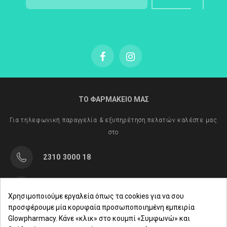
ΤΟ ΦΑΡΜΑΚΕΙΟ ΜΑΣ
Για τηλεφωνική παραγγελία & εξυπηρέτηση πελατών καλέστε μας
στο
2310 3000 18
Μαρασλή 82, Θεσσαλονίκη 542 49
Χρησιμοποιούμε εργαλεία όπως τα cookies για να σου
προσφέρουμε μία κορυφαία προσωποποιημένη εμπειρία
Δευ. - Παρ.: 8:00 - 21:00
Glowpharmacy. Κάνε «κλικ» στο κουμπί «Συμφωνώ» και