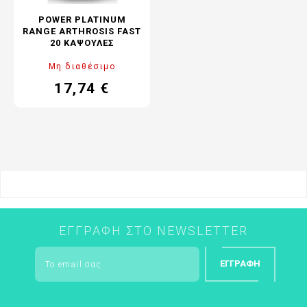
POWER PLATINUM
RANGE ARTHROSIS FAST
20 ΚΆΨΟΥΛΕΣ
Μη διαθέσιμο
17,74 €
Τιμή
Κανονική
τιμή
ΕΓΓΡΑΦΉ ΣΤΟ NEWSLETTER
ΕΓΓΡΑΦΉ