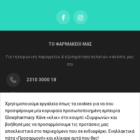
ΤΟ ΦΑΡΜΑΚΕΙΟ ΜΑΣ
Για τηλεφωνική παραγγελία & εξυπηρέτηση πελατών καλέστε μας
στο
2310 3000 18
Μαρασλή 82, Θεσσαλονίκη 542 49
Χρησιμοποιούμε εργαλεία όπως τα cookies για να σου
προσφέρουμε μία κορυφαία προσωποποιημένη εμπειρία
Δευ. - Παρ.: 8:00 - 21:00
Glowpharmacy. Κάνε «κλικ» στο κουμπί «Συμφωνώ» και
βοήθησέ μας να προσαρμόσουμε τις προτάσεις μας
Σάββατο: 09:00-15:00
αποκλειστικά στο περιεχόμενο που σε ενδιαφέρει. Εναλλακτικά
πάτα «Προσαρμογή» και κλίκαρε αυτά που θες!