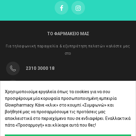
ΤΟ ΦΑΡΜΑΚΕΙΟ ΜΑΣ
Για τηλεφωνική παραγγελία & εξυπηρέτηση πελατών καλέστε μας
στο
2310 3000 18
Μαρασλή 82, Θεσσαλονίκη 542 49
Χρησιμοποιούμε εργαλεία όπως τα cookies για να σου
προσφέρουμε μία κορυφαία προσωποποιημένη εμπειρία
Δευ. - Παρ.: 8:00 - 21:00
Glowpharmacy. Κάνε «κλικ» στο κουμπί «Συμφωνώ» και
βοήθησέ μας να προσαρμόσουμε τις προτάσεις μας
Σάββατο: 09:00-15:00
αποκλειστικά στο περιεχόμενο που σε ενδιαφέρει. Εναλλακτικά
πάτα «Προσαρμογή» και κλίκαρε αυτά που θες!
ΕΤΑΙΡΕΙΑ