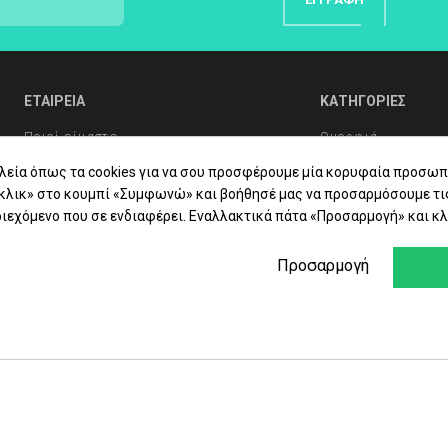
ΕΤΑΙΡΕΙΑ
ΚΑΤΗΓΟΡΙΕΣ
Ποιοί είμαστε
Ομορφιά
Συχνές Ερωτήσεις
Υγιεινή Σώματος
λεία όπως τα cookies για να σου προσφέρουμε μία κορυφαία προσωπ
«κλικ» στο κουμπί «Συμφωνώ» και βοήθησέ μας να προσαρμόσουμε τι
Συμβουλές Υγείας
Στοματική Υγιεινή
ιεχόμενο που σε ενδιαφέρει. Εναλλακτικά πάτα «Προσαρμογή» και κλ
Επικοινωνία
Βιταμίνες - Συμπ
Προσαρμογή
Φαρμακείο
Εταιρίες
Προσφορές - Δώρ