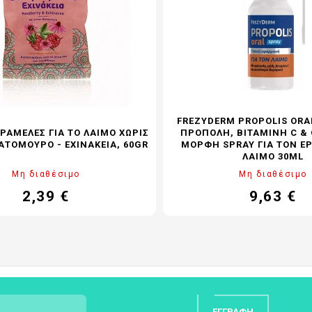
FREZYDERM PROPOLIS ORA
ΡΑΜΈΛΕΣ ΓΙΑ ΤΟ ΛΑΙΜΌ ΧΩΡΊΣ
ΠΡΌΠΟΛΗ, ΒΙΤΑΜΊΝΗ C & 
ΑΤΌΜΟΥΡΟ - ΕΧΙΝΆΚΕΙΑ, 60GR
ΜΟΡΦΉ SPRAY ΓΙΑ ΤΟΝ Ε
ΛΑΙΜΌ 30ML
Μη διαθέσιμο
Μη διαθέσιμο
2,39 €
9,63 €
Τιμή
Κανονική
Τιμή
Καν
τιμή
τιμ
ΕΓΓΡΑΦΉ