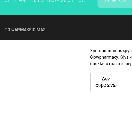
ΤΟ ΦΑΡΜΑΚΕΙΟ ΜΑΣ
Για τηλεφωνική παραγγελία & εξυπηρέτηση
πελατών καλέστε μας στο
Χρησιμοποιούμε εργα
Glowpharmacy. Κάνε 
αποκλειστικά στο περ
2310 3000 18
Δεν
Μαρασλή 82, Θεσσαλονίκη 542 49
συμφωνώ
Δευ. - Παρ.: 8:00 - 21:00
Σάββατο: 09:00-15:00
© 2021 glowpharmacy.gr