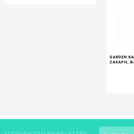
ΕΝΤΟΜΟΑΠΩΘΗΤΙΚΑ
FREZYDERM - ΟΛΑ ΤΑ ΠΡΟΪΟΝΤΑ
FREZYDERM ΑΔΥΝΑΤΙΣΜΑ
GARDEN ΚΑ
ΖΆΧΑΡΗ, Β
ΕΓΓΡΑΦΉ ΣΤΟ NEWSLETTER