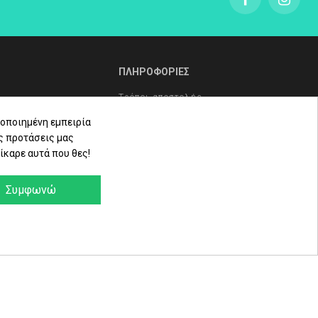
ΠΛΗΡΟΦΟΡΙΕΣ
Τρόποι αποστολής
Τρόποι πληρωμής
οποιημένη εμπειρία
ς προτάσεις μας
Πολιτική επιστροφών
ίκαρε αυτά που θες!
ληρώματα
Όροι Χρήσης - Προστασία
Δεδομένων - Πολιτική Cookies
Συμφωνώ
α
e-Shop by Synergic Software