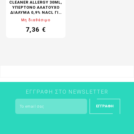
CLEANER ALLERGY 30ML,
ΥΠΈΡΤΟΝΟ ΑΛΑΤΟΎΧΟ
ΔΙΆΛΥΜΑ 0,9% NACL ΓΙΑ
ΑΝΑΚΟΎΦΙΣΗ ΑΠΌ
Μη διαθέσιμο
ΑΛΛΕΡΓΙΚΉ ΡΙΝΊΤΙΔΑ
7,36 €
Τιμή
Κανονική
τιμή
ΕΓΓΡΑΦΉ ΣΤΟ NEWSLETTER
ΕΓΓΡΑΦΉ