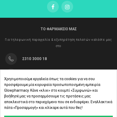
ΤΟ ΦΑΡΜΑΚΕΙΟ ΜΑΣ
Για τηλεφωνική παραγγελία & εξυπηρέτηση πελατών καλέστε μας
στο
2310 3000 18
Μαρασλή 82, Θεσσαλονίκη 542 49
Χρησιμοποιούμε εργαλεία όπως τα cookies για να σου
προσφέρουμε μία κορυφαία προσωποποιημένη εμπειρία
Δευ. - Παρ.: 8:00 - 21:00
Glowpharmacy. Κάνε «κλικ» στο κουμπί «Συμφωνώ» και
βοήθησέ μας να προσαρμόσουμε τις προτάσεις μας
Σάββατο: 09:00-15:00
αποκλειστικά στο περιεχόμενο που σε ενδιαφέρει. Εναλλακτικά
πάτα «Προσαρμογή» και κλίκαρε αυτά που θες!
ΕΤΑΙΡΕΙΑ