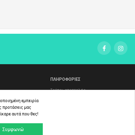
L' ERBOLARIO Frangipani
L' ERBOLARIO Pistacchio
L' ERBOLARIO Cocco
L' ERBOLARIO Lilla Lilla
L' ERBOLARIO Te Nero
L' ERBOLARIO Vetiver
L' ERBOLARIO Iris
L' ERBOLARIO Iris Bianco
L' ERBOLARIO Sun
ΠΛΗΡΟΦΟΡΙΕΣ
Τρόποι αποστολής
Τρόποι πληρωμής
οποιημένη εμπειρία
ς προτάσεις μας
Πολιτική επιστροφών
ίκαρε αυτά που θες!
ληρώματα
Όροι Χρήσης - Προστασία
Δεδομένων - Πολιτική Cookies
Συμφωνώ