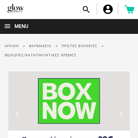

MENU
ΑΡΧΙΚΉ
ΦΑΡΜΑΚΕΊΟ
ΠΡΏΤΕΣ ΒΟΉΘΕΙΕΣ
ΜΏΛΩΠΕΣ/ΚΑΤΑΠΡΑΫΝΤΙΚΈΣ ΚΡΈΜΕΣ