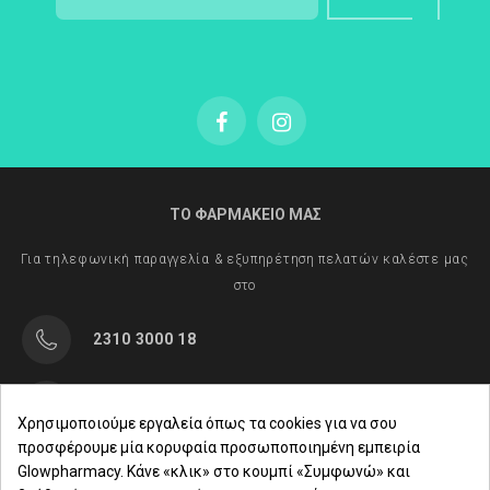
ΤΟ ΦΑΡΜΑΚΕΙΟ ΜΑΣ
Για τηλεφωνική παραγγελία & εξυπηρέτηση πελατών καλέστε μας
στο
2310 3000 18
Μαρασλή 82, Θεσσαλονίκη 542 49
Χρησιμοποιούμε εργαλεία όπως τα cookies για να σου
προσφέρουμε μία κορυφαία προσωποποιημένη εμπειρία
Δευ. - Παρ.: 8:00 - 21:00
Glowpharmacy. Κάνε «κλικ» στο κουμπί «Συμφωνώ» και