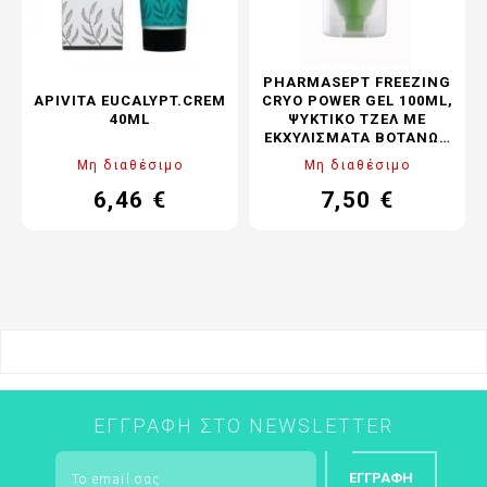
PHARMASEPT FREEZING
APIVITA EUCALYPT.CREM
CRYO POWER GEL 100ML,
40ML
ΨΥΚΤΙΚΌ ΤΖΕΛ ΜΕ
ΕΚΧΥΛΊΣΜΑΤΑ ΒΟΤΆΝΩΝ
ΓΙΑ ΆΜΕΣΗ ΛΎΣΗ ΜΕ ΤΗ
Μη διαθέσιμο
Μη διαθέσιμο
ΔΎΝΑΜΗ ΤΟΥ ΠΆΓΟΥ
6,46 €
7,50 €
Τιμή
Κανονική
Τιμή
Κανονική
τιμή
τιμή
ΕΓΓΡΑΦΉ ΣΤΟ NEWSLETTER
ΕΓΓΡΑΦΉ