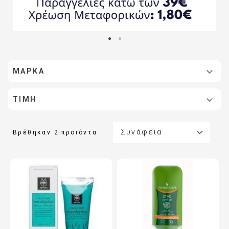

ΜΆΡΚΑ

ΤΙΜΉ

Συνάφεια
Βρέθηκαν 2 προϊόντα