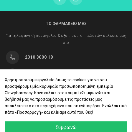
ΤΟ ΦΑΡΜΑΚΕΙΟ ΜΑΣ
Για τηλεφωνική παραγγελία & εξυπηρέτηση πελατών καλέστε μας
στο
2310 3000 18
Μαρασλή 82, Θεσσαλονίκη 542 49
Χρησιμοποιούμε εργαλεία όπως τα cookies για να σου
προσφέρουμε μία κορυφαία προσωποποιημένη εμπειρία
Δευ. - Παρ.: 8:00 - 21:00
Glowpharmacy. Κάνε «κλικ» στο κουμπί «Συμφωνώ» και
βοήθησέ μας να προσαρμόσουμε τις προτάσεις μας
Σάββατο: 09:00-15:00
αποκλειστικά στο περιεχόμενο που σε ενδιαφέρει. Εναλλακτικά
πάτα «Προσαρμογή» και κλίκαρε αυτά που θες!
ΕΤΑΙΡΕΙΑ
ΚΑΤΗΓΟΡΙΕΣ
Συμφωνώ