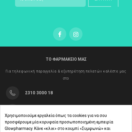
ΤΟ ΦΑΡΜΑΚΕΙΟ ΜΑΣ
Για τηλεφωνική παραγγελία & εξυπηρέτηση πελατών καλέστε μας
στο
2310 3000 18
Μαρασλή 82, Θεσσαλονίκη 542 49
Χρησιμοποιούμε εργαλεία όπως τα cookies για να σου
προσφέρουμε μία κορυφαία προσωποποιημένη εμπειρία
Δευ. - Παρ.: 8:00 - 21:00
Glowpharmacy. Κάνε «κλικ» στο κουμπί «Συμφωνώ» και