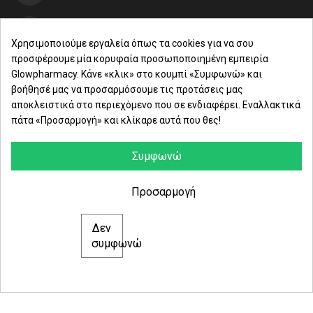
• Shea Butter που προστατεύει το ξηρό δέρμα από τις
περιβαλλοντικές επιθέσεις και προσφέρει ελαστικότητα
Μαρασλή 82, Θεσσαλονίκη 542 49
Χρησιμοποιούμε εργαλεία όπως τα cookies για να σου
προσφέρουμε μία κορυφαία προσωποποιημένη εμπειρία
Δευ. - Παρ.: 8:00 - 21:00
Glowpharmacy. Κάνε «κλικ» στο κουμπί «Συμφωνώ» και
βοήθησέ μας να προσαρμόσουμε τις προτάσεις μας
Σάββατο: 09:00-15:00
αποκλειστικά στο περιεχόμενο που σε ενδιαφέρει. Εναλλακτικά
πάτα «Προσαρμογή» και κλίκαρε αυτά που θες!
ΕΤΑΙΡΕΙΑ
ΚΑΤΗΓΟΡΙΕΣ
Συμφωνώ
ΠΛΗΡΟΦΟΡΙΕΣ
Προσαρμογή
Δεν
© 2021 glowpharmacy.gr
συμφωνώ
e-Shop by Synergic Software