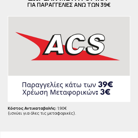
ΓΙΑ ΠΑΡΑΓΓΕΛΙΕΣ ΑΝΩ ΤΩΝ 39€
Είναι κατάλληλη και για το λιπαρό δέρμα με σημάδια
αφυδάτωσης.
Δερματολογικά ελεγμένη, χωρίς parabens και
γλουτένη.
Ενίσχυση μεταβολικής διαδικασίας
Αποκατάσταση του επιδερμιδικού φραγμού και
διατήρηση των φυσιολογικών επιπέδων υγρασίας
Ενδείξεις
• Αφυδατωμένο δέρμα
• Ξηρό δέρμα
• Θαμπό, άτονο δέρμα
Κόστος Αντικαταβολής:
1,90€
(ισχύει για όλες τις μεταφορικές).
Ενεργά Συστατικά
• Εκχύλισμα Ερυθρού Φύκους που ενυδατώνει και λειαίνει