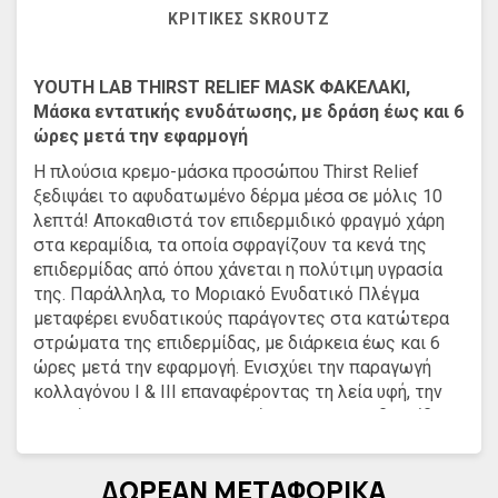
ΚΡΙΤΙΚΈΣ SKROUTZ
YOUTH LAB THIRST RELIEF MASK ΦΑΚΕΛΑΚΙ,
Μάσκα εντατικής ενυδάτωσης, με δράση έως και 6
ώρες μετά την εφαρμογή
H πλούσια κρεμο-μάσκα προσώπου Thirst Relief
ξεδιψάει το αφυδατωμένο δέρμα μέσα σε μόλις 10
λεπτά! Αποκαθιστά τον επιδερμιδικό φραγμό χάρη
στα κεραμίδια, τα οποία σφραγίζουν τα κενά της
επιδερμίδας από όπου χάνεται η πολύτιμη υγρασία
της. Παράλληλα, το Μοριακό Ενυδατικό Πλέγμα
μεταφέρει ενυδατικούς παράγοντες στα κατώτερα
στρώματα της επιδερμίδας, με διάρκεια έως και 6
ώρες μετά την εφαρμογή. Ενισχύει την παραγωγή
κολλαγόνου Ι & ΙΙΙ επαναφέροντας τη λεία υφή, την
απαλότητα και την ελαστικότητα στην επιδερμίδα,
αφήνοντας μοναδική, βελούδινη υφή!
ΔΩΡΕΑΝ ΜΕΤΑΦΟΡΙΚΑ
Σε πρακτικά φακελάκια μιας δόσης (2x6ml).