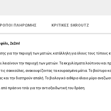
Η
LAVISH Face & Body Make-up
 - ΑΝΔΡΙΚΗ ΣΕΙΡΑ
LAVISH Body Oils
ΜΑΤΙΩΝ
LAVISH Bath & Shower
ΡΌΠΟΙ ΠΛΗΡΩΜΉΣ
ΚΡΙΤΙΚΈΣ SKROUTZ
ΑΛΛΙΩΝ
LAVISH Gift Sets
Η ΜΕΤΑ ΤΗΝ ΕΜΜΗΝΟΠΑΥΣΗ
LAVISH Home Fragrances
ΛΙΑΚΑ
LAVISH Radiant Lift
φύλι, 2x2ml
ΟΝΤΑ VICHY
ράσης για την περιοχή των ματιών, κατάλληλη για όλους τους τύπους 
ι λειαίνουν την περιοχή των ματιών. Τα εκχυλίσματα λούπινου και π
τις σακκούλες, ανακουφίζοντας τα κουρασμένα μάτια. Το βούτυρο κα
ς και την διατηρούν απαλή. Το βιολογικό αιθέριο έλαιο μύρο αναζωογ
α από πράσινο τσάι για την αντιοξειδωτική του δράση.