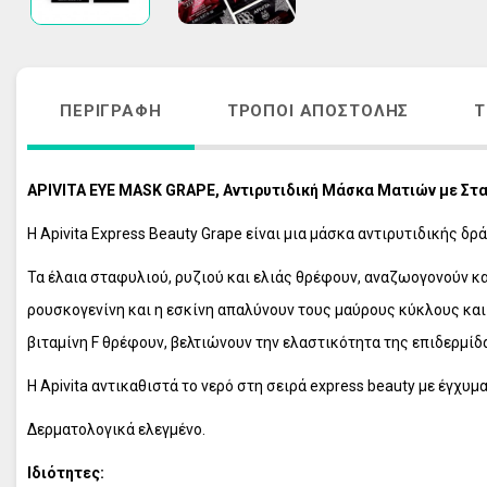
ΑΚΜΗ
ΑΝΤΙΓΗΡΑΝΣ
ΚΡΕΜΕΣ ΠΡΟΣΩΠΟΥ - ΜΑΤΙΩΝ
VICHY HOMME
ΑΠΟΣΥΜΦΟΡΗΤΙΚΑ ΜΥΤΗΣ
ΠΕΡΙΠΟΙΗΣΗ 
ΠΕΡΙΓΡΑΦΉ
ΤΡΌΠΟΙ ΑΠΟΣΤΟΛΉΣ
Τ
ΛΕΥΚΑΝΣΗ ΠΡΟΣΩΠΟΥ - ΘΕΡΑΠΕΙΑ 
ΦΡΟΝΤΙΔΑ Μ
ΠΑΝΑΔΩΝ
ΑΝΤΙΓΗΡΑΝΣ
ΣΤΟΜΑΤΙΚΗ ΥΓΙΕΙΝΗ ΕΝΗΛΙΚΩΝ
VICHY ΑΝΤΙΗ
APIVITA EYE MASK GRAPE, Αντιρυτιδική Μάσκα Ματιών με Στα
ΣΤΟΜΑΤΙΚΗ ΥΓΙΕΙΝΗ ΠΑΙΔΙΩΝ
ΟΛΑ ΤΑ ΠΡΟΪ
Η Apivita Express Beauty Grape είναι μια μάσκα αντιρυτιδικής δ
ΠΕΡΙΠΟΙΗΣΗ ΜΑΛΛΙΩΝ
Τα έλαια σταφυλιού, ρυζιού και ελιάς θρέφουν, αναζωογονούν κα
ΠΕΡΙΠΟΙΗΣΗ ΣΩΜΑΤΟΣ
ρουσκογενίνη και η εσκίνη απαλύνουν τους μαύρους κύκλους και 
ΠΕΡΙΠΟΙΗΣΗ ΕΥΑΙΣΘΗΤΗΣ ΠΕΡΙΟΧΗΣ
βιταμίνη F θρέφουν, βελτιώνουν την ελαστικότητα της επιδερμίδα
ΠΡΟΪΟΝΤΑ ΕΓΚΥΜΟΣΥΝΗΣ
ΣΥΜΠΛΗΡΩΜΑΤΑ ΔΙΑΤΡΟΦΗΣ
Η Apivita αντικαθιστά το νερό στη σειρά express beauty με έγχυμ
ΦΡΟΝΤΙΔΑ ΠΑΙΔΙΟΥ
Δερματολογικά ελεγμένο.
ΦΡΟΝΤΙΔΑ ΜΩΡΟΥ
Ιδιότητες:
ΑΝΤΙΗΛΙΑΚΑ