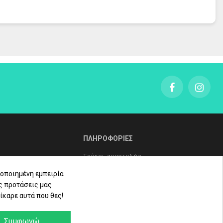
ΠΛΗΡΟΦΟΡΙΕΣ
Τρόποι αποστολής
Τρόποι πληρωμής
οποιημένη εμπειρία
ς προτάσεις μας
Πολιτική επιστροφών
ίκαρε αυτά που θες!
ληρώματα
Όροι Χρήσης - Προστασία
Δεδομένων - Πολιτική Cookies
Συμφωνώ