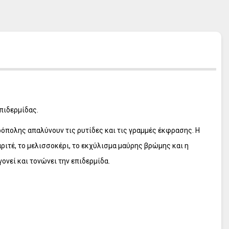
L' ERBOLARIO Frangipani
L' ERBOLARIO Pistacchio
L' ERBOLARIO Cocco
L' ERBOLARIO Lilla Lilla
L' ERBOLARIO Te Nero
L' ERBOLARIO Vetiver
L' ERBOLARIO Iris
L' ERBOLARIO Iris Bianco
επιδερμίδας.
L' ERBOLARIO Sun
ρόπολης απαλύνουν τις ρυτίδες και τις γραμμές έκφρασης. Η
ριτέ, το μελισσοκέρι, το εκχύλισμα μαύρης βρώμης και η
ονεί και τονώνει την επιδερμίδα.