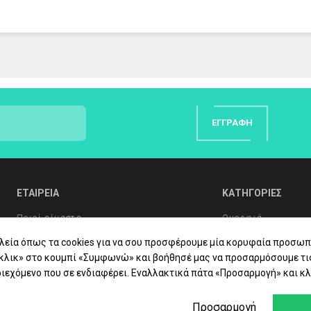
ς.
ΕΓΓΡΑΦΉ
ΕΤΑΙΡΕΙΑ
ΚΑΤΗΓΟΡΙΕΣ
Ποιοί είμαστε
Ομορφιά
Συχνές Ερωτήσεις
Υγιεινή Σώματος
λεία όπως τα cookies για να σου προσφέρουμε μία κορυφαία προσωπ
«κλικ» στο κουμπί «Συμφωνώ» και βοήθησέ μας να προσαρμόσουμε τι
Συμβουλές Υγείας
Στοματική Υγιεινή
ιεχόμενο που σε ενδιαφέρει. Εναλλακτικά πάτα «Προσαρμογή» και κλ
Επικοινωνία
Βιταμίνες - Συμπ
Προσαρμογή