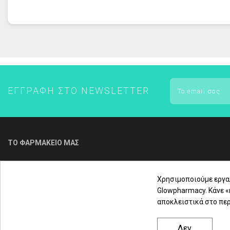
ΕΝΤΟΜΟΑΠΩΘΗΤΙΚΑ
- Λειαίνει τις ρυτίδες
FREZYDERM - ΟΛΑ ΤΑ ΠΡΟΪΟΝΤΑ
- Προσφέρει ελαστικότητα
FREZYDERM ΑΔΥΝΑΤΙΣΜΑ
- Αναζωογονεί την επιδερμίδα
Τύπος δέρματος:
Κατάλληλο για όλους τους τύπους επιδερμίδα
ΕΓΓΡΑΦΉ ΣΤΟ NEWSLETTER
ΤΟ ΦΑΡΜΑΚΕΙΟ ΜΑΣ
Για τηλεφωνική παραγγελία & εξυπηρέτηση
πελατών καλέστε μας στο
Χρησιμοποιούμε εργα
Glowpharmacy. Κάνε 
αποκλειστικά στο περ
2310 3000 18
Δεν