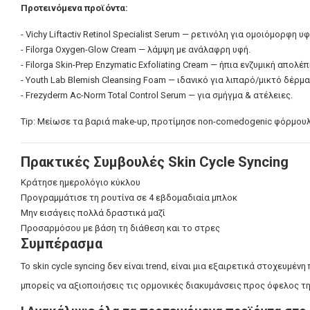
Προτεινόμενα προϊόντα:
- Vichy Liftactiv Retinol Specialist Serum — ρετινόλη για ομοιόμορφη υ
- Filorga Oxygen-Glow Cream — λάμψη με ανάλαφρη υφή.
- Filorga Skin-Prep Enzymatic Exfoliating Cream — ήπια ενζυμική απολέπ
- Youth Lab Blemish Cleansing Foam — ιδανικό για λιπαρό/μικτό δέρμα
- Frezyderm Ac-Norm Total Control Serum — για σμήγμα & ατέλειες.
Tip: Μείωσε τα βαριά make-up, προτίμησε non-comedogenic φόρμουλ
Πρακτικές Συμβουλές Skin Cycle Syncing
Κράτησε ημερολόγιο κύκλου
Προγραμμάτισε τη ρουτίνα σε 4 εβδομαδιαία μπλοκ
Μην εισάγεις πολλά δραστικά μαζί
Προσαρμόσου με βάση τη διάθεση και το στρες
Συμπέρασμα
Το skin cycle syncing δεν είναι trend, είναι μια εξαιρετικά στοχε
μπορείς να αξιοποιήσεις τις ορμονικές διακυμάνσεις προς όφελος τ