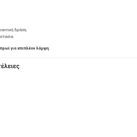
ηραντική δράση.
οστασία.
ο πρωί για επιπλέον λάμψη.
τέλειες