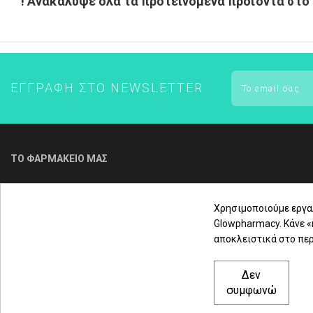
! Ανακάλυψε όλα τα προτεινόμενα προϊόντα στο g
ΕΓΓΡΑΦΉ ΣΤΟ NEWSLETTER
ΤΟ ΦΑΡΜΑΚΕΙΟ ΜΑΣ
Για τηλεφωνική παραγγελία & εξυπηρέτηση
πελατών καλέστε μας στο
Χρησιμοποιούμε εργα
Glowpharmacy. Κάνε 
αποκλειστικά στο περ
2310 3000 18
Δεν
Μαρασλή 82, Θεσσαλονίκη 542 49
συμφωνώ