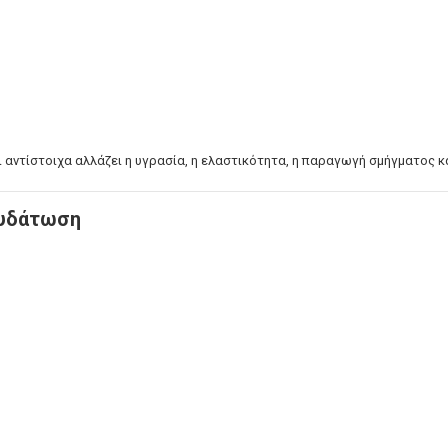
Η
LAVISH Face & Body Make-up
 - ΑΝΔΡΙΚΗ ΣΕΙΡΑ
LAVISH Body Oils
ΜΑΤΙΩΝ
LAVISH Bath & Shower
ΑΛΛΙΩΝ
LAVISH Gift Sets
Η ΜΕΤΑ ΤΗΝ ΕΜΜΗΝΟΠΑΥΣΗ
LAVISH Home Fragrances
 αντίστοιχα αλλάζει η υγρασία, η ελαστικότητα, η παραγωγή σμήγματος κ
ΛΙΑΚΑ
LAVISH Radiant Lift
ΟΝΤΑ VICHY
νυδάτωση