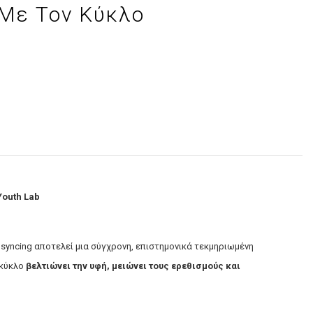
Με Τον Κύκλο
CAUDALIE Vinopure
Πολυβιταμίνες
CAUDALIE VinoHydra
Ωμέγα 3
CAUDALIE Vinosun
CAUDALIE Vinergetic C+
CAUDALIE Premier Cru
CAUDALIE Resveratrol LIFT
CAUDALIE Vinoperfect
CAUDALIE Vinotherapist
CAUDALIE Vinosculpt
Youth Lab
CAUDALIE Vinocrush
e syncing αποτελεί μια σύγχρονη, επιστημονικά τεκμηριωμένη
 κύκλο
βελτιώνει την υφή, μειώνει τους ερεθισμούς και