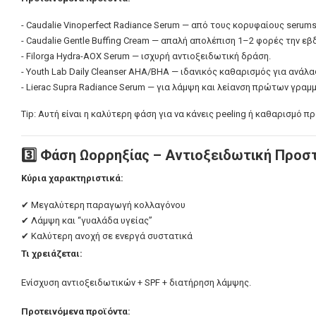
- Caudalie Vinoperfect Radiance Serum — από τους κορυφαίους serum
- Caudalie Gentle Buffing Cream — απαλή απολέπιση 1–2 φορές την ε
- Filorga Hydra-AOX Serum — ισχυρή αντιοξειδωτική δράση.
- Youth Lab Daily Cleanser AHA/BHA — ιδανικός καθαρισμός για ανάλ
- Lierac Supra Radiance Serum — για λάμψη και λείανση πρώτων γραμ
Tip: Αυτή είναι η καλύτερη φάση για να κάνεις peeling ή καθαρισμό 
3️⃣ Φάση Ωορρηξίας – Αντιοξειδωτική Προσ
Κύρια χαρακτηριστικά:
✔ Μεγαλύτερη παραγωγή κολλαγόνου
✔ Λάμψη και “γυαλάδα υγείας”
✔ Καλύτερη ανοχή σε ενεργά συστατικά
Τι χρειάζεται:
Ενίσχυση αντιοξειδωτικών + SPF + διατήρηση λάμψης.
Προτεινόμενα προϊόντα: