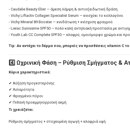
- Caudalie Beauty Elixir — άμεση λάμψη & αντιοξειδωτική δράση.
- Vichy Liftactiv Collagen Specialist Serum — ενισχύει το κολλαγόνο.
- Vichy Mineral 89 Booster — ενυδάτωση + ενίσχυση φραγμού.
- Lierac Sunissime SPF50 — πολύ καλή αντηλιακή προστασία με αντιγ
- Youth Lab CC Complete SPF30 — ελαφρύ, ομοιόμορφο χρώμα και πρ
Tip: Αν αντέχει το δέρμα σου, μπορείς να προσθέσεις vitamin C τ
4️⃣ Ωχρινική Φάση – Ρύθμιση Σμήγματος & Α
Κύρια χαρακτηριστικά:
✔ Αύξηση προγεστερόνης
✔ Λιπαρότητα
✔ Φραγμένοι πόροι
✔ Πιθανή προεμμηνορροϊκή ακμή
Τι χρειάζεται:
Ρύθμιση σμήγματος + στοχευμένη αγωγή + ελαφριά υφή.