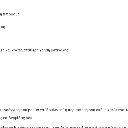
φή & πόρους.
ιση.
.
ες και κράτα σταθερή χρήση ρετινόλης.
υμένη προσέγγιση που βοηθά να "δουλέψει" η περιποίησή σου ακόμη καλύτερ
ης επιδερμίδας σου.