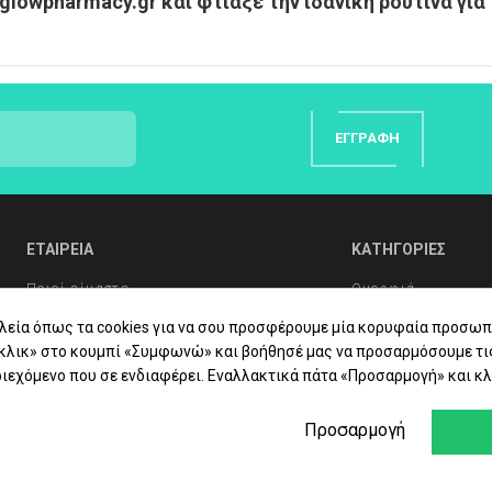
lowpharmacy.gr και φτιάξε την ιδανική ρουτίνα για 
ΕΓΓΡΑΦΉ
ΕΤΑΙΡΕΙΑ
ΚΑΤΗΓΟΡΙΕΣ
Ποιοί είμαστε
Ομορφιά
Συχνές Ερωτήσεις
Υγιεινή Σώματος
λεία όπως τα cookies για να σου προσφέρουμε μία κορυφαία προσωπ
«κλικ» στο κουμπί «Συμφωνώ» και βοήθησέ μας να προσαρμόσουμε τι
Συμβουλές Υγείας
Στοματική Υγιεινή
ιεχόμενο που σε ενδιαφέρει. Εναλλακτικά πάτα «Προσαρμογή» και κλ
Επικοινωνία
Βιταμίνες - Συμπ
Προσαρμογή
Φαρμακείο
Εταιρίες