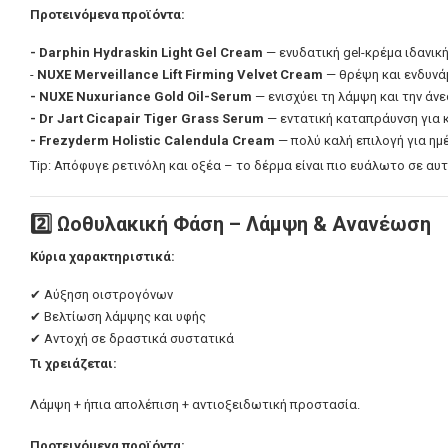
Προτεινόμενα προϊόντα:
ΕΝΤΟΜΟΑΠΩΘΗΤΙΚΑ
FREZYDERM - ΟΛΑ ΤΑ ΠΡΟΪΟΝΤΑ
- Darphin Hydraskin Light Gel Cream
— ενυδατική gel-κρέμα ιδανικ
-
NUXE Merveillance Lift Firming Velvet Cream
— θρέψη και ενδυνά
FREZYDERM ΑΔΥΝΑΤΙΣΜΑ
- NUXE Nuxuriance Gold Oil-Serum
— ενισχύει τη λάμψη και την άνε
- Dr Jart Cicapair Tiger Grass Serum
— εντατική καταπράυνση για κ
- Frezyderm Holistic Calendula Cream
— πολύ καλή επιλογή για ημ
Tip: Απόφυγε ρετινόλη και οξέα – το δέρμα είναι πιο ευάλωτο σε αυτ
2️⃣ Ωοθυλακική Φάση – Λάμψη & Ανανέωση
Κύρια χαρακτηριστικά:
✔ Αύξηση οιστρογόνων
✔ Βελτίωση λάμψης και υφής
✔ Αντοχή σε δραστικά συστατικά
Τι χρειάζεται:
Λάμψη + ήπια απολέπιση + αντιοξειδωτική προστασία.
Προτεινόμενα προϊόντα: