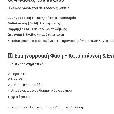
ΑΚΜΗ
ΑΝΤΙΓΗΡΑΝΣ
Ο κύκλος χωρίζεται σε τέσσερις φάσεις:
ΚΡΕΜΕΣ ΠΡΟΣΩΠΟΥ - ΜΑΤΙΩΝ
VICHY HOMME
Εμμηνορροϊκή (1–5):
ξηρότητα, ευαισθησία
ΑΠΟΣΥΜΦΟΡΗΤΙΚΑ ΜΥΤΗΣ
ΠΕΡΙΠΟΙΗΣΗ 
Ωοθυλακική (6–14):
λάμψη, αντοχή
ΛΕΥΚΑΝΣΗ ΠΡΟΣΩΠΟΥ - ΘΕΡΑΠΕΙΑ 
ΦΡΟΝΤΙΔΑ Μ
Ωορρηξία (14–17):
κορύφωση λάμψης
Ωχρινική (18–28):
λιπαρότητα, ακμή
ΠΑΝΑΔΩΝ
ΑΝΤΙΓΗΡΑΝΣ
Σε κάθε φάση, τα οιστρογόνα και η προγεστερόνη μεταβάλλονται και
ΣΤΟΜΑΤΙΚΗ ΥΓΙΕΙΝΗ ΕΝΗΛΙΚΩΝ
VICHY ΑΝΤΙΗ
ΣΤΟΜΑΤΙΚΗ ΥΓΙΕΙΝΗ ΠΑΙΔΙΩΝ
ΟΛΑ ΤΑ ΠΡΟΪ
1️⃣ Εμμηνορροϊκή Φάση – Καταπράυνση & Ε
ΠΕΡΙΠΟΙΗΣΗ ΜΑΛΛΙΩΝ
Κύρια χαρακτηριστικά:
ΠΕΡΙΠΟΙΗΣΗ ΣΩΜΑΤΟΣ
ΠΕΡΙΠΟΙΗΣΗ ΕΥΑΙΣΘΗΤΗΣ ΠΕΡΙΟΧΗΣ
✔ Ξηρότητα
✔ Ευαισθησία
ΠΡΟΪΟΝΤΑ ΕΓΚΥΜΟΣΥΝΗΣ
✔ Δερματική θαμπάδα
ΣΥΜΠΛΗΡΩΜΑΤΑ ΔΙΑΤΡΟΦΗΣ
✔ Αποδυναμωμένος δερματικός φραγμός
ΦΡΟΝΤΙΔΑ ΠΑΙΔΙΟΥ
Τι χρειάζεται:
ΦΡΟΝΤΙΔΑ ΜΩΡΟΥ
Καταπράυνση + επανόρθωση + βαθιά ενυδάτωση.
ΑΝΤΙΗΛΙΑΚΑ