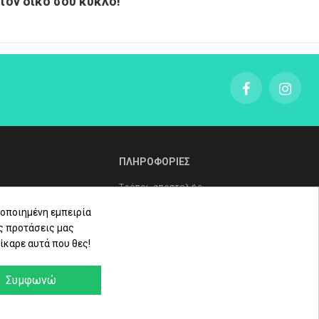
τον δικό σου κύκλο!
ΠΛΗΡΟΦΟΡΙΕΣ
Τρόποι αποστολής
Τρόποι πληρωμής
οποιημένη εμπειρία
ς προτάσεις μας
Πολιτική επιστροφών
ίκαρε αυτά που θες!
ληρώματα
Όροι Χρήσης - Προστασία
Δεδομένων - Πολιτική Cookies
Συμφωνώ