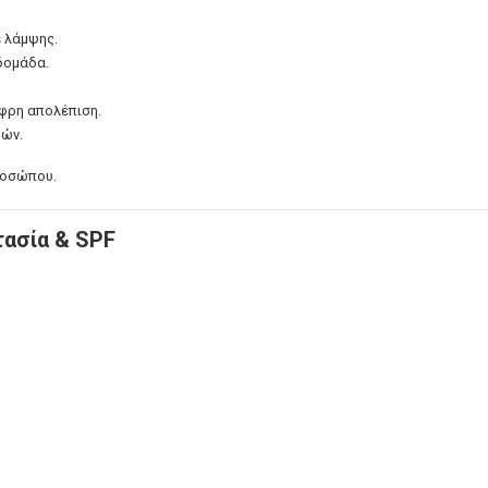
s λάμψης.
βδομάδα.
αφρη απολέπιση.
μών.
προσώπου.
τασία & SPF