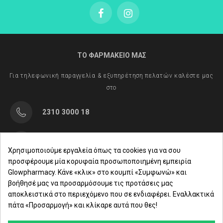
ΤΟ ΦΑΡΜΑΚΕΙΟ ΜΑΣ
Για τηλεφωνική παραγγελία & εξυπηρέτηση πελατών καλέστε μας
στο
2310 3000 18
Μαρασλή 82, Θεσσαλονίκη 542 49
Χρησιμοποιούμε εργαλεία όπως τα cookies για να σου
προσφέρουμε μία κορυφαία προσωποποιημένη εμπειρία
Δευ. - Παρ.: 8:00 - 21:00
Glowpharmacy. Κάνε «κλικ» στο κουμπί «Συμφωνώ» και
βοήθησέ μας να προσαρμόσουμε τις προτάσεις μας
Σάββατο: 09:00-15:00
αποκλειστικά στο περιεχόμενο που σε ενδιαφέρει. Εναλλακτικά
πάτα «Προσαρμογή» και κλίκαρε αυτά που θες!
ΕΤΑΙΡΕΙΑ